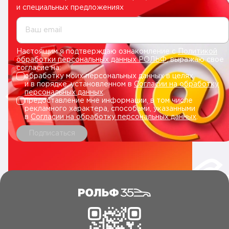
и специальных предложениях
Ваш email
Настоящим я подтверждаю ознакомление с
Политикой
обработки персональных данных РОЛЬФ
, выражаю свое
согласие на:
обработку моих персональных данных в целях
и в порядке, установленном в
Согласии на обработку
персональных данных
.
предоставление мне информации, в том числе
рекламного характера, способами, указанными
в
Согласии на обработку персональных данных
.
Подписаться