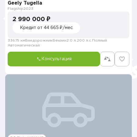
Geely Tugella
Flagship
2023
2 990 000 ₽
Кредит от 44 665 ₽/мес
33675 км
Внедорожник
Бензин
2.0 л.
200 л.с.
Полный
Автоматическая
Консультация