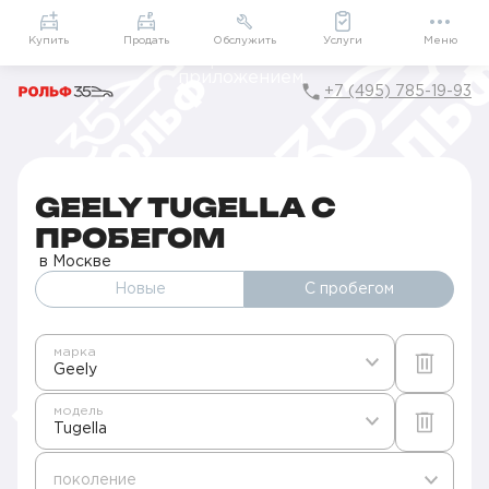
Приложение
Подарки внутри
Мой РОЛЬФ
Купить
Продать
Обслужить
Услуги
Меню
+7 (495) 785-19-93
Главная
Авто с пробегом в Москве
Б/у Geely
Tugella
GEELY TUGELLA С
ПРОБЕГОМ
в Москве
Новые
С пробегом
марка
Geely
модель
Tugella
поколение