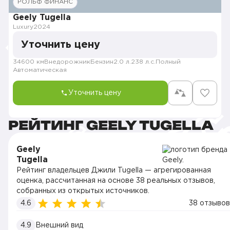
РОЛЬФ ФИНАНС
Geely Tugella
Luxury
2024
Уточнить цену
34600 км
Внедорожник
Бензин
2.0 л.
238 л.с.
Полный
Автоматическая
Уточнить цену
РЕЙТИНГ GEELY TUGELLA
Geely
Tugella
Рейтинг владельцев Джили Tugella — агрегированная
оценка, рассчитанная на основе 38 реальных отзывов,
собранных из открытых источников.
4.6
38 отзывов
4.9
Внешний вид