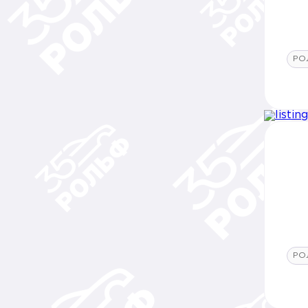
РО
РО