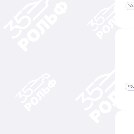
РО
РО