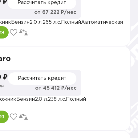
 ₽
Рассчитать кредит
от 67 222 ₽/мес
жник
Бензин
2.0 л.
265 л.с.
Полный
Автоматическая
ия
aro
 ₽
Рассчитать кредит
да
от 45 412 ₽/мес
ожник
Бензин
2.0 л.
238 л.с.
Полный
ия