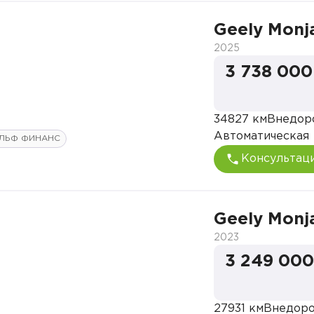
Geely Monj
2025
3 738 000
34827 км
Внедор
Автоматическая
ЛЬФ ФИНАНС
Консультац
Geely Monj
2023
3 249 000
27931 км
Внедор