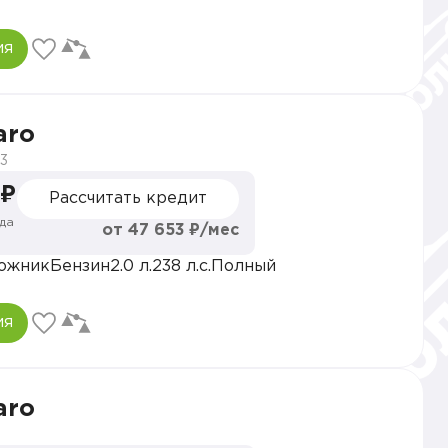
ия
aro
3
 ₽
Рассчитать кредит
да
от 47 653 ₽/мес
ожник
Бензин
2.0 л.
238 л.с.
Полный
ия
aro