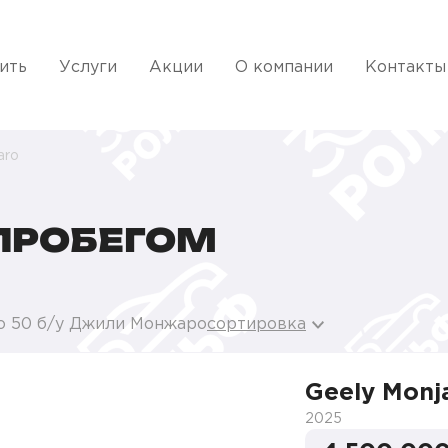
ить
Услуги
Акции
О компании
Контакты
aro
 ПРОБЕГОМ
о 50 б/у Джили Монжаро
сортировка
Geely Monj
2025