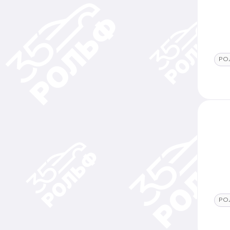
РО
РО