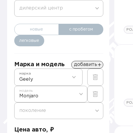
дилерский центр
новые
с пробегом
РО
легковые
Марка и модель
добавить
марка
Geely
модель
Monjaro
РО
поколение
Цена авто, ₽