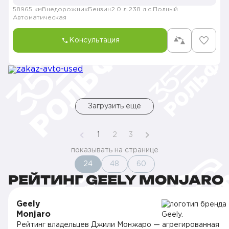
58965 км
Внедорожник
Бензин
2.0 л.
238 л.с.
Полный
Автоматическая
Консультация
Загрузить ещё
1
2
3
показывать на странице
24
48
60
РЕЙТИНГ GEELY MONJARO
Geely
Monjaro
Рейтинг владельцев Джили Монжаро — агрегированная