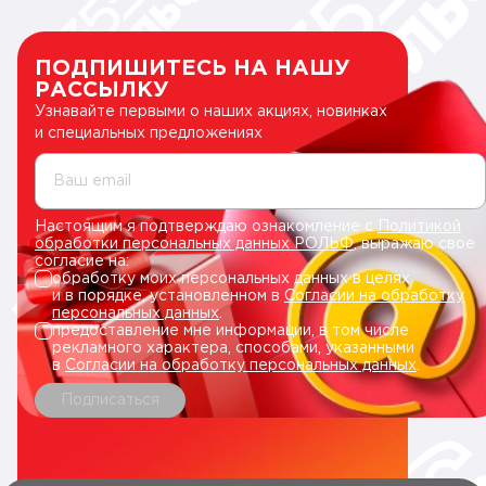
ПОДПИШИТЕСЬ НА НАШУ
РАССЫЛКУ
Узнавайте первыми о наших акциях, новинках
и специальных предложениях
Ваш email
Настоящим я подтверждаю ознакомление с
Политикой
обработки персональных данных РОЛЬФ
, выражаю свое
согласие на:
обработку моих персональных данных в целях
и в порядке, установленном в
Согласии на обработку
персональных данных
.
предоставление мне информации, в том числе
рекламного характера, способами, указанными
в
Согласии на обработку персональных данных
.
Подписаться