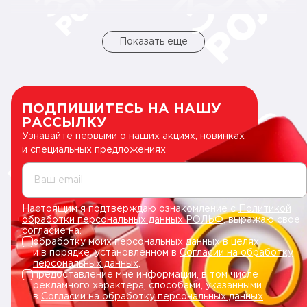
Показать еще
ПОДПИШИТЕСЬ НА НАШУ
РАССЫЛКУ
Узнавайте первыми о наших акциях, новинках
и специальных предложениях
Ваш email
Настоящим я подтверждаю ознакомление с
Политикой
обработки персональных данных РОЛЬФ
, выражаю свое
согласие на:
обработку моих персональных данных в целях
и в порядке, установленном в
Согласии на обработку
персональных данных
.
предоставление мне информации, в том числе
рекламного характера, способами, указанными
в
Согласии на обработку персональных данных
.