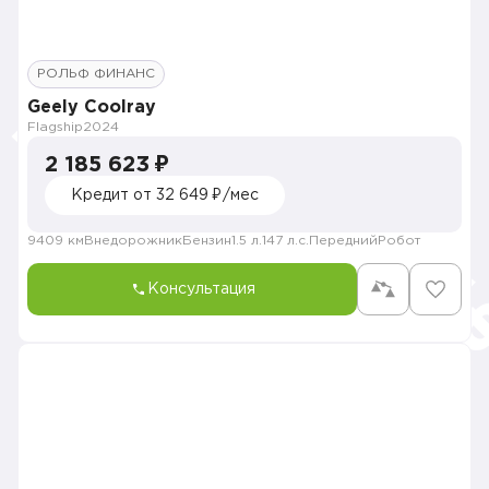
РОЛЬФ ФИНАНС
Geely Coolray
Flagship
2024
2 185 623 ₽
Кредит от 32 649 ₽/мес
9409 км
Внедорожник
Бензин
1.5 л.
147 л.с.
Передний
Робот
Консультация