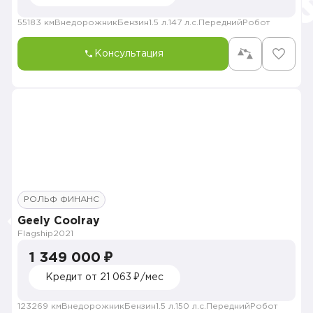
55183 км
Внедорожник
Бензин
1.5 л.
147 л.с.
Передний
Робот
Консультация
РОЛЬФ ФИНАНС
Geely Coolray
Flagship
2021
1 349 000 ₽
Кредит от 21 063 ₽/мес
123269 км
Внедорожник
Бензин
1.5 л.
150 л.с.
Передний
Робот