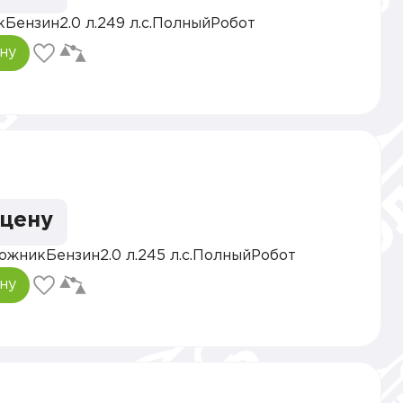
к
Бензин
2.0 л.
249 л.с.
Полный
Робот
ну
 цену
ожник
Бензин
2.0 л.
245 л.с.
Полный
Робот
ну