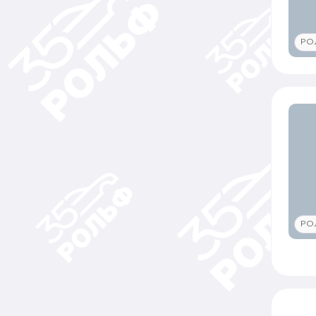
РО
РО