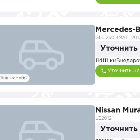
Mercedes-
GLC 250 4MATIC Особая серия
201
Уточнить
114111 км
Внедоро
Уточнить це
ЛЬФ ФИНАНС
Nissan Mur
LE
2012
Уточнить