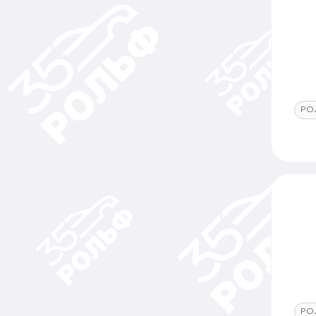
РО
РО