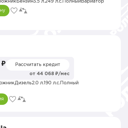
рожник
Бензин
3.5 л.
249 л.с.
Полный
Вариатор
ну
 ₽
Рассчитать кредит
от 44 068 ₽/мес
ожник
Дизель
2.0 л.
190 л.с.
Полный
ия