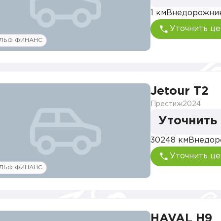
1 км
Внедорожни
Уточнить це
ЛЬФ ФИНАНС
Jetour T2
Престиж
2024
Уточнить
30248 км
Внедор
Уточнить це
ЛЬФ ФИНАНС
HAVAL H9