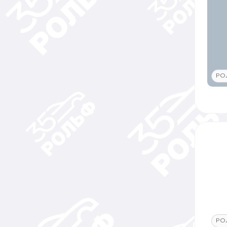
РО
РО