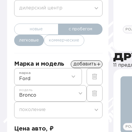
дилерский центр
новые
с пробегом
РО
легковые
коммерческие
ДР
Марка и модель
добавить
11 пре
марка
Ford
модель
Bronco
поколение
РО
Цена авто, ₽