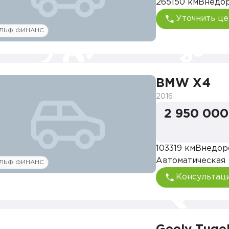
265150 км
Внедо
Уточнить це
ЛЬФ ФИНАНС
BMW X4
2016
2 950 000
103319 км
Внедор
Автоматическая
ЛЬФ ФИНАНС
Консультац