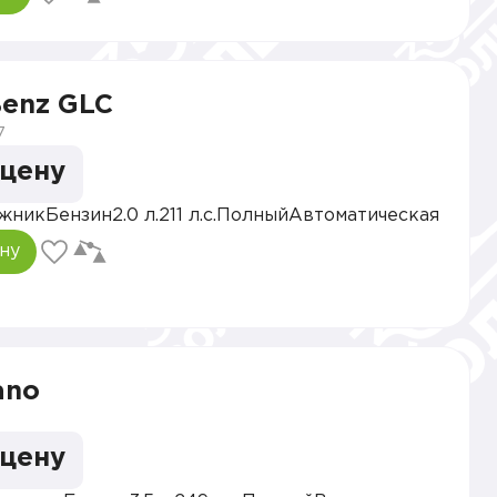
Benz GLC
7
 цену
жник
Бензин
2.0 л.
211 л.с.
Полный
Автоматическая
ну
ano
 цену