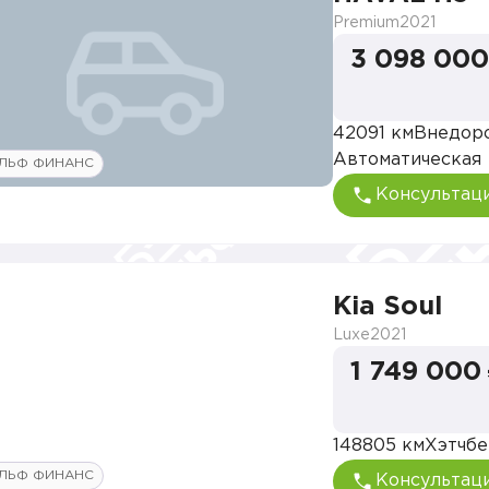
Premium
2021
3 098 000
42091 км
Внедор
Автоматическая
ЛЬФ ФИНАНС
Консультац
Kia Soul
Luxe
2021
1 749 000
148805 км
Хэтчбе
ЛЬФ ФИНАНС
Консультац