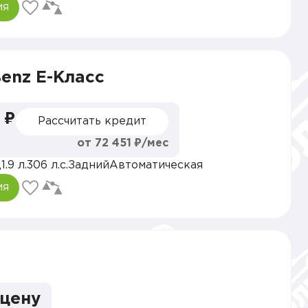
ия
enz E-Класс
 ₽
Рассчитать кредит
от 72 451 ₽/мес
д
1.9 л.
306 л.с.
Задний
Автоматическая
ия
 цену