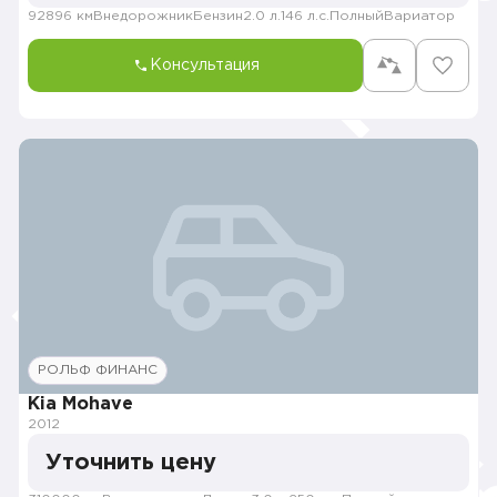
92896 км
Внедорожник
Бензин
2.0 л.
146 л.с.
Полный
Вариатор
Консультация
РОЛЬФ ФИНАНС
Kia Mohave
2012
Уточнить цену