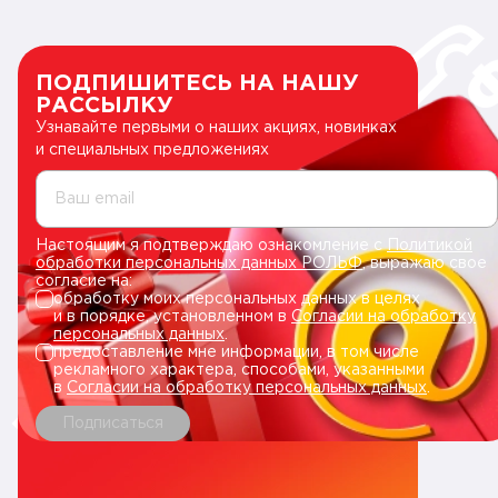
ПОДПИШИТЕСЬ НА НАШУ
РАССЫЛКУ
Узнавайте первыми о наших акциях, новинках
и специальных предложениях
Ваш email
Настоящим я подтверждаю ознакомление с
Политикой
обработки персональных данных РОЛЬФ
, выражаю свое
согласие на:
обработку моих персональных данных в целях
и в порядке, установленном в
Согласии на обработку
персональных данных
.
предоставление мне информации, в том числе
рекламного характера, способами, указанными
в
Согласии на обработку персональных данных
.
Подписаться