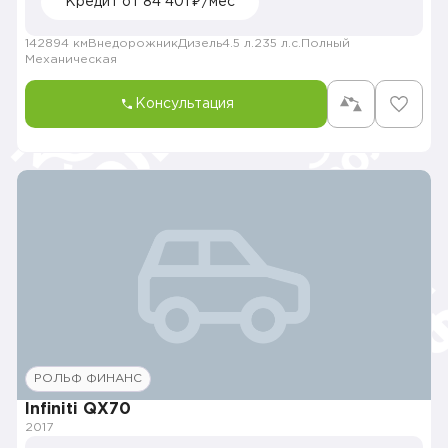
Кредит от 84 401 ₽/мес
142894 км
Внедорожник
Дизель
4.5 л.
235 л.с.
Полный
Механическая
Консультация
РОЛЬФ ФИНАНС
Infiniti QX70
2017