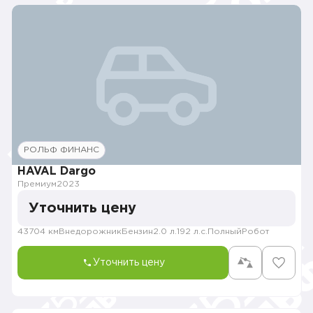
РОЛЬФ ФИНАНС
HAVAL Dargo
Премиум
2023
Уточнить цену
43704 км
Внедорожник
Бензин
2.0 л.
192 л.с.
Полный
Робот
Уточнить цену