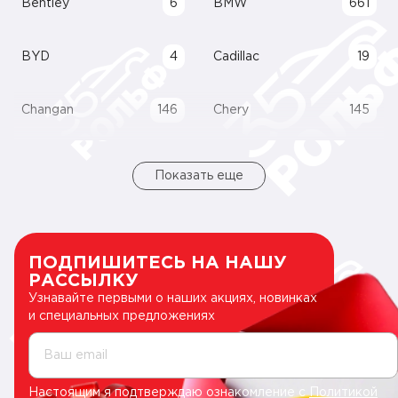
Bentley
6
BMW
661
BYD
4
Cadillac
19
Changan
146
Chery
145
Показать еще
ПОДПИШИТЕСЬ НА НАШУ
РАССЫЛКУ
Узнавайте первыми о наших акциях, новинках
и специальных предложениях
Ваш email
Настоящим я подтверждаю ознакомление с
Политикой