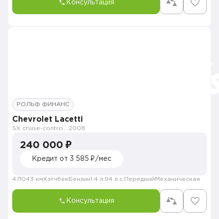
Консультация
РОЛЬФ ФИНАНС
Chevrolet Lacetti
SX cruise-control X5XB55J4
2008
240 000 ₽
Кредит от 3 585 ₽/мес
471043 км
Хэтчбек
Бензин
1.4 л.
94 л.с.
Передний
Механическая
Консультация