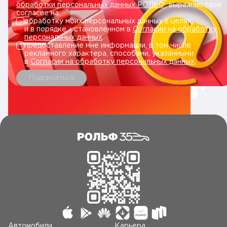
обработки персональных данных РОЛЬФ
, выражаю свое
согласие на:
обработку моих персональных данных в целях
и в порядке, установленном в
Согласии на обработку
персональных данных
.
предоставление мне информации, в том числе
рекламного характера, способами, указанными
в
Согласии на обработку персональных данных
.
Подписаться
Автомобили
Карьера