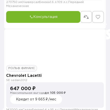
273750 км
Универсал
Бензин
1.6 л.
109 л.с.
Передний
Механическая
Консультация
РОЛЬФ ФИНАНС
Chevrolet Lacetti
SE sedan
2012
647 000 ₽
Максимальная выгода
до 105 000 ₽
Кредит от 9 665 ₽/мес
142000 км
Седан
Бензин
1.4 л.
95 л.с.
Передний
Механическая