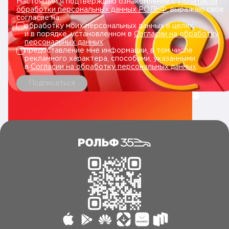
Настоящим я подтверждаю ознакомление с
Политикой
обработки персональных данных РОЛЬФ
, выражаю свое
согласие на:
обработку моих персональных данных в целях
и в порядке, установленном в
Согласии на обработку
персональных данных
.
предоставление мне информации, в том числе
рекламного характера, способами, указанными
в
Согласии на обработку персональных данных
.
Подписаться