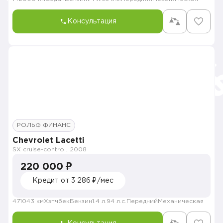
Консультация
РОЛЬФ ФИНАНС
Chevrolet Lacetti
SX cruise-control X5XB55J4
2008
220 000 ₽
Кредит от 3 286 ₽/мес
471043 км
Хэтчбек
Бензин
1.4 л.
94 л.с.
Передний
Механическая