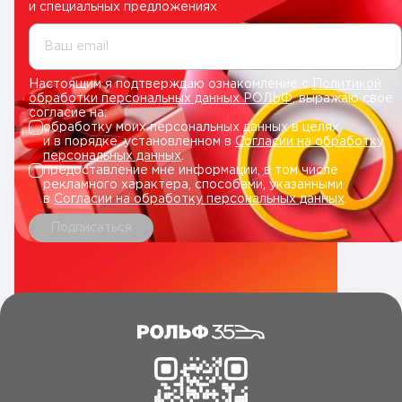
и специальных предложениях
Ваш email
Настоящим я подтверждаю ознакомление с
Политикой
обработки персональных данных РОЛЬФ
, выражаю свое
согласие на:
обработку моих персональных данных в целях
и в порядке, установленном в
Согласии на обработку
персональных данных
.
предоставление мне информации, в том числе
рекламного характера, способами, указанными
в
Согласии на обработку персональных данных
.
Подписаться