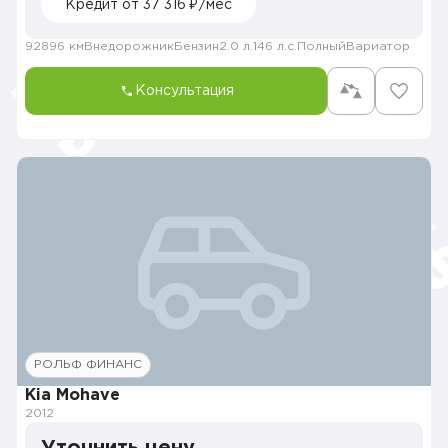
Кредит от 37 316 ₽/мес
92896 км
Внедорожник
Бензин
2.0 л.
146 л.с.
Полный
Вариатор
Консультация
РОЛЬФ ФИНАНС
Kia Mohave
2012