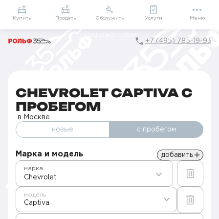
Приложение
Подарки внутри
Мой РОЛЬФ
Купить
Продать
Обслужить
Услуги
Меню
+7 (495) 785-19-93
Главная
Авто с пробегом в Москве
Б/у Chevrolet
Captiva
CHEVROLET CAPTIVA С
ПРОБЕГОМ
в Москве
новые
с пробегом
Марка и модель
добавить
марка
Chevrolet
модель
Captiva