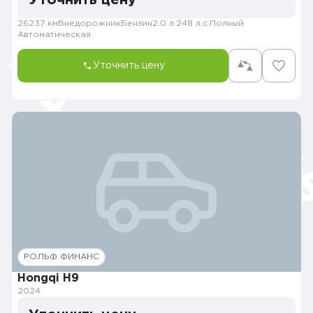
26237 км
Внедорожник
Бензин
2.0 л.
248 л.с.
Полный
Автоматическая
Уточнить цену
РОЛЬФ ФИНАНС
Hongqi H9
2024