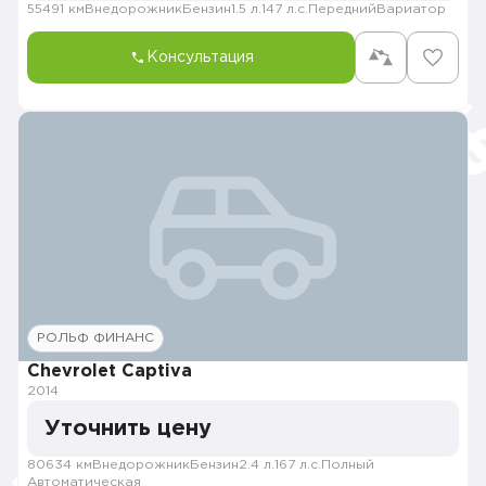
55491 км
Внедорожник
Бензин
1.5 л.
147 л.с.
Передний
Вариатор
Консультация
РОЛЬФ ФИНАНС
Chevrolet Captiva
2014
Уточнить цену
80634 км
Внедорожник
Бензин
2.4 л.
167 л.с.
Полный
Автоматическая