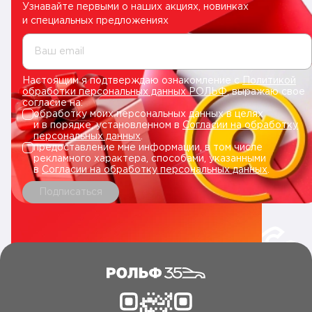
Узнавайте первыми о наших акциях, новинках
и специальных предложениях
Ваш email
Настоящим я подтверждаю ознакомление с
Политикой
обработки персональных данных РОЛЬФ
, выражаю свое
согласие на:
обработку моих персональных данных в целях
и в порядке, установленном в
Согласии на обработку
персональных данных
.
предоставление мне информации, в том числе
рекламного характера, способами, указанными
в
Согласии на обработку персональных данных
.
Подписаться