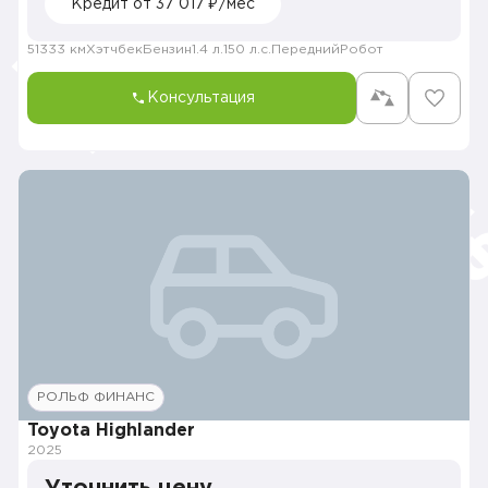
Кредит от 37 017 ₽/мес
51333 км
Хэтчбек
Бензин
1.4 л.
150 л.с.
Передний
Робот
Консультация
РОЛЬФ ФИНАНС
Toyota Highlander
2025
Уточнить цену