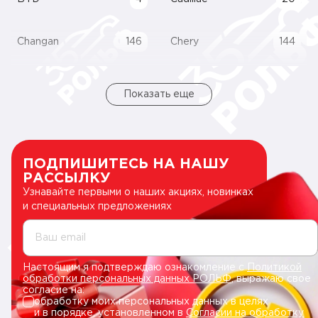
Changan
146
Chery
144
Показать еще
ПОДПИШИТЕСЬ НА НАШУ
РАССЫЛКУ
Узнавайте первыми о наших акциях, новинках
и специальных предложениях
Ваш email
Настоящим я подтверждаю ознакомление с
Политикой
обработки персональных данных РОЛЬФ
, выражаю свое
согласие на:
обработку моих персональных данных в целях
и в порядке, установленном в
Согласии на обработку