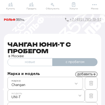
Приложение
Подарки внутри
Мой РОЛЬФ
Купить
Продать
Обслужить
Услуги
Меню
+7 (495) 785-19-93
Главная
Авто с пробегом в Москве
Б/у Changan
UNI-T
ЧАНГАН ЮНИ-T С
ПРОБЕГОМ
в Москве
новые
с пробегом
Марка и модель
добавить
марка
Changan
модель
UNI-T