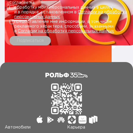
согласие на:
обработку моих персональных данных в целях
и в порядке, установленном в
Согласии на обработку
персональных данных
.
предоставление мне информации, в том числе
рекламного характера, способами, указанными
в
Согласии на обработку персональных данных
.
Подписаться
Автомобили
Карьера