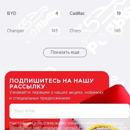
BYD
4
Cadillac
19
Changan
145
Chery
146
Показать еще
ПОДПИШИТЕСЬ НА НАШУ
РАССЫЛКУ
Узнавайте первыми о наших акциях, новинках
и специальных предложениях
Ваш email
Настоящим я подтверждаю ознакомление с
Политикой
обработки персональных данных РОЛЬФ
, выражаю свое