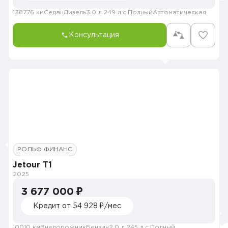
138776 км
Седан
Дизель
3.0 л.
249 л.с.
Полный
Автоматическая
Консультация
РОЛЬФ ФИНАНС
Jetour T1
2025
3 677 000 ₽
Кредит от 54 928 ₽/мес
10010 км
Внедорожник
Бензин
2.0 л.
245 л.с.
Полный