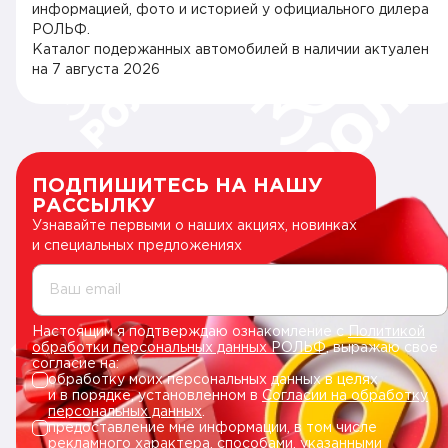
информацией, фото и историей у официального дилера
РОЛЬФ.
Каталог подержанных автомобилей в наличии актуален
на
7 августа 2026
ПОДПИШИТЕСЬ НА НАШУ
РАССЫЛКУ
Узнавайте первыми о наших акциях, новинках
и специальных предложениях
Ваш email
Настоящим я подтверждаю ознакомление с
Политикой
обработки персональных данных РОЛЬФ
, выражаю свое
согласие на:
обработку моих персональных данных в целях
и в порядке, установленном в
Согласии на обработку
персональных данных
.
предоставление мне информации, в том числе
рекламного характера, способами, указанными