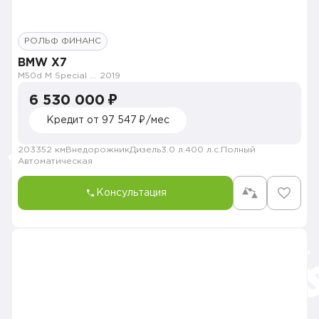
РОЛЬФ ФИНАНС
BMW X7
M50d M Special by Individual
2019
6 530 000 ₽
Кредит от 97 547 ₽/мес
203352 км
Внедорожник
Дизель
3.0 л.
400 л.с.
Полный
Автоматическая
Консультация