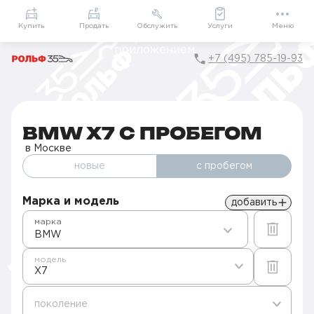
Приложение
Подарки внутри
Мой РОЛЬФ
Купить
Продать
Обслужить
Услуги
Меню
+7 (495) 785-19-93
Главная
Авто с пробегом в Москве
Б/у BMW
X7
BMW X7 С ПРОБЕГОМ
в Москве
новые
с пробегом
Марка и модель
добавить
марка
BMW
модель
X7
поколение