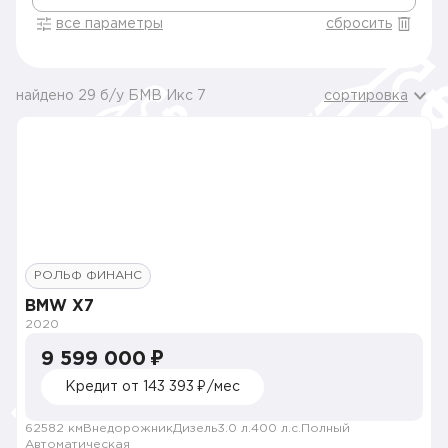
все параметры
сбросить
найдено 29 б/у БМВ Икс 7
сортировка
РОЛЬФ ФИНАНС
BMW X7
2020
9 599 000 ₽
Кредит от 143 393 ₽/мес
62582 км
Внедорожник
Дизель
3.0 л.
400 л.с.
Полный
Автоматическая