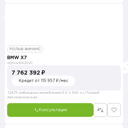
РОЛЬФ ФИНАНС
BMW X7
xDrive40i
2021
7 762 392 ₽
Кредит от 115 957 ₽/мес
72475 км
Внедорожник
Бензин
3.0 л.
340 л.с.
Полный
Автоматическая
Консультация