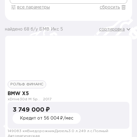
все параметры
сбросить
найдено 68 б/у БМВ Икс 5
сортировка
РОЛЬФ ФИНАНС
BMW X5
xDrive30d M Sport
2017
3 749 000 ₽
Кредит от 56 004 ₽/мес
149083 км
Внедорожник
Дизель
3.0 л.
249 л.с.
Полный
Автоматическая