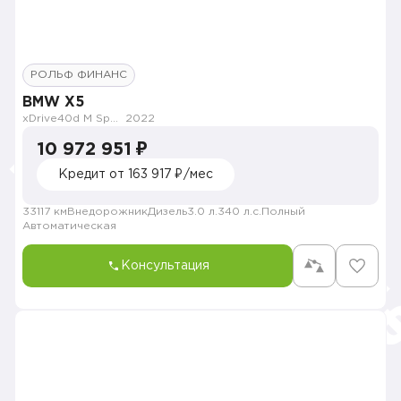
РОЛЬФ ФИНАНС
BMW X5
xDrive40d M Sport Pro
2022
10 972 951 ₽
Кредит от 163 917 ₽/мес
33117 км
Внедорожник
Дизель
3.0 л.
340 л.с.
Полный
Автоматическая
Консультация