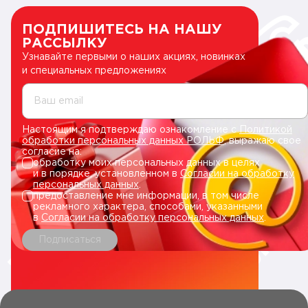
ПОДПИШИТЕСЬ НА НАШУ
РАССЫЛКУ
Узнавайте первыми о наших акциях, новинках
и специальных предложениях
Ваш email
Настоящим я подтверждаю ознакомление с
Политикой
обработки персональных данных РОЛЬФ
, выражаю свое
согласие на:
обработку моих персональных данных в целях
и в порядке, установленном в
Согласии на обработку
персональных данных
.
предоставление мне информации, в том числе
рекламного характера, способами, указанными
в
Согласии на обработку персональных данных
.
Подписаться