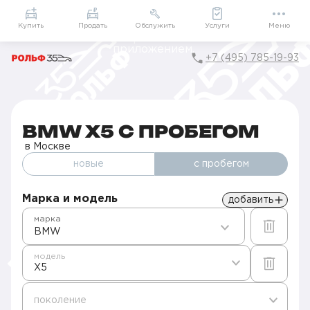
Приложение
Подарки внутри
Мой РОЛЬФ
Купить
Продать
Обслужить
Услуги
Меню
+7 (495) 785-19-93
Главная
Авто с пробегом в Москве
Б/у BMW
X5
BMW X5 С ПРОБЕГОМ
в Москве
новые
с пробегом
Марка и модель
добавить
марка
BMW
модель
X5
поколение