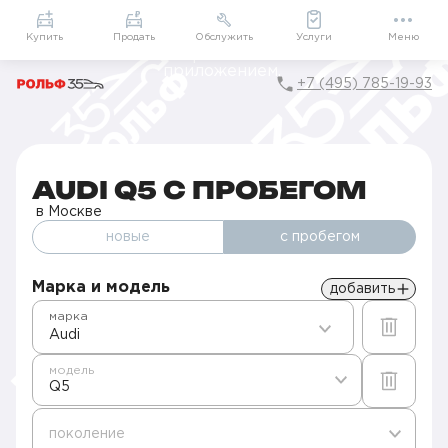
Приложение
Подарки внутри
Мой РОЛЬФ
Купить
Продать
Обслужить
Услуги
Меню
+7 (495) 785-19-93
Главная
Авто с пробегом в Москве
Б/у Audi
Q5
AUDI Q5 С ПРОБЕГОМ
в Москве
новые
с пробегом
Марка и модель
добавить
марка
Audi
модель
Q5
поколение