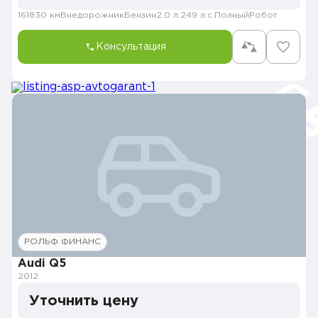
161830 км
Внедорожник
Бензин
2.0 л.
249 л.с.
Полный
Робот
Консультация
РОЛЬФ ФИНАНС
Audi Q5
2012
Уточнить цену