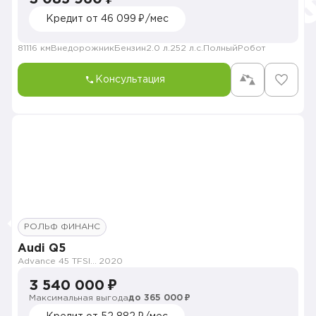
Кредит от 46 099 ₽/мес
81116 км
Внедорожник
Бензин
2.0 л.
252 л.с.
Полный
Робот
Консультация
РОЛЬФ ФИНАНС
Audi Q5
Advance 45 TFSI quattro S tronic
2020
3 540 000 ₽
Максимальная выгода
до 365 000 ₽