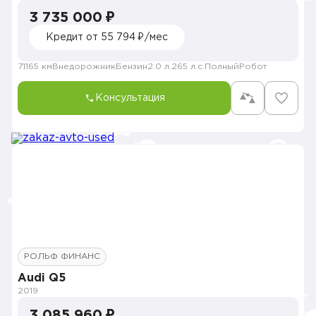
3 735 000 ₽
Кредит от 55 794 ₽/мес
71165 км
Внедорожник
Бензин
2.0 л.
265 л.с.
Полный
Робот
Консультация
РОЛЬФ ФИНАНС
Audi Q5
2019
3 085 960 ₽