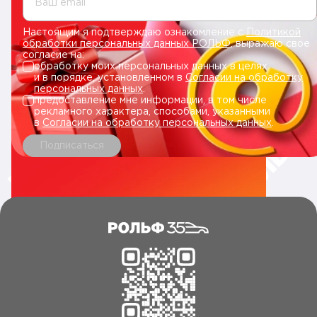
Ваш email
Настоящим я подтверждаю ознакомление с
Политикой
обработки персональных данных РОЛЬФ
, выражаю свое
согласие на:
обработку моих персональных данных в целях
и в порядке, установленном в
Согласии на обработку
персональных данных
.
предоставление мне информации, в том числе
рекламного характера, способами, указанными
в
Согласии на обработку персональных данных
.
Подписаться