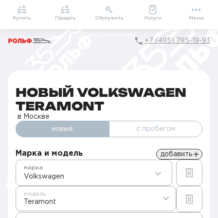
Приложение
Подарки внутри
Мой РОЛЬФ
Купить
Продать
Обслужить
Услуги
Меню
+7 (495) 785-19-93
Главная
Автомобили в наличии
Продажа новых Volkswagen в Москве
Teramont
НОВЫЙ VOLKSWAGEN
TERAMONT
в Москве
новые
с пробегом
Марка и модель
добавить
марка
Volkswagen
модель
Teramont