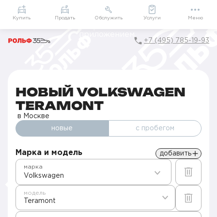
Приложение
Подарки внутри
Мой РОЛЬФ
Купить
Продать
Обслужить
Услуги
Меню
+7 (495) 785-19-93
Главная
Автомобили в наличии
Продажа новых Volkswagen в Москве
Teramont
НОВЫЙ VOLKSWAGEN
TERAMONT
в Москве
новые
с пробегом
Марка и модель
добавить
марка
Volkswagen
модель
Teramont