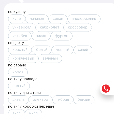
по кузову
купе
минивэн
седан
внедорожник
универсал
кабриолет
кроссовер
хэтчбек
пикап
фургон
по цвету
красный
белый
черный
синий
коричневый
зеленый
по стране
корея
по типу привода
полный
по типу двигателя
дизель
электро
гибрид
бензин
по типу коробки передач
акпп
мкпп