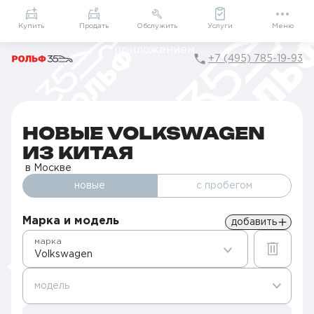
Приложение
Подарки внутри
Мой РОЛЬФ
Купить
Продать
Обслужить
Услуги
Меню
+7 (495) 785-19-93
Главная
Новые авто в наличии
Volkswagen в Москве
Новые Volkswagen из Китая
НОВЫЕ VOLKSWAGEN
ИЗ КИТАЯ
в Москве
новые
с пробегом
Марка и модель
добавить
марка
Volkswagen
модель