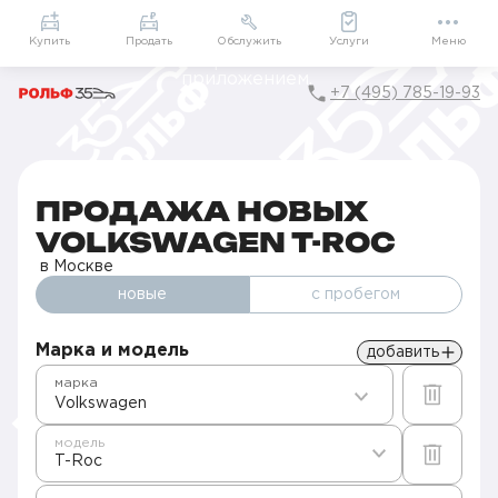
Приложение
Подарки внутри
Мой РОЛЬФ
Купить
Продать
Обслужить
Услуги
Меню
+7 (495) 785-19-93
Главная
Автомобили в наличии
Продажа новых Volkswagen в Москве
T-Roc
ПРОДАЖА НОВЫХ
VOLKSWAGEN T-ROC
в Москве
новые
с пробегом
Марка и модель
добавить
марка
Volkswagen
модель
T-Roc