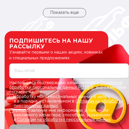
Показать еще
ПОДПИШИТЕСЬ НА НАШУ
РАССЫЛКУ
Узнавайте первыми о наших акциях, новинках
и специальных предложениях
Ваш email
Настоящим я подтверждаю ознакомление с
Политикой
обработки персональных данных РОЛЬФ
, выражаю свое
согласие на:
обработку моих персональных данных в целях
и в порядке, установленном в
Согласии на обработку
персональных данных
.
предоставление мне информации, в том числе
рекламного характера, способами, указанными
в
Согласии на обработку персональных данных
.