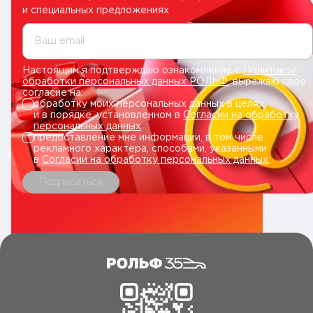
и специальных предложениях
Ваш email
Настоящим я подтверждаю ознакомление с
Политикой
обработки персональных данных РОЛЬФ
, выражаю свое
согласие на:
обработку моих персональных данных в целях
и в порядке, установленном в
Согласии на обработку
персональных данных
.
предоставление мне информации, в том числе
рекламного характера, способами, указанными
в
Согласии на обработку персональных данных
.
Подписаться