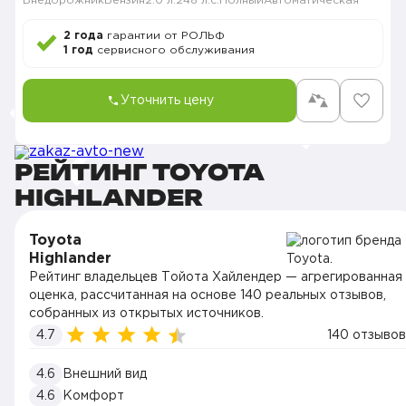
Внедорожник
Бензин
2.0 л.
248 л.с.
Полный
Автоматическая
2 года
гарантии от РОЛЬФ
1 год
сервисного обслуживания
Уточнить цену
РЕЙТИНГ TOYOTA
HIGHLANDER
Toyota
Highlander
Рейтинг владельцев Тойота Хайлендер — агрегированная
оценка, рассчитанная на основе 140 реальных отзывов,
собранных из открытых источников.
4.7
140 отзывов
4.6
Внешний вид
4.6
Комфорт