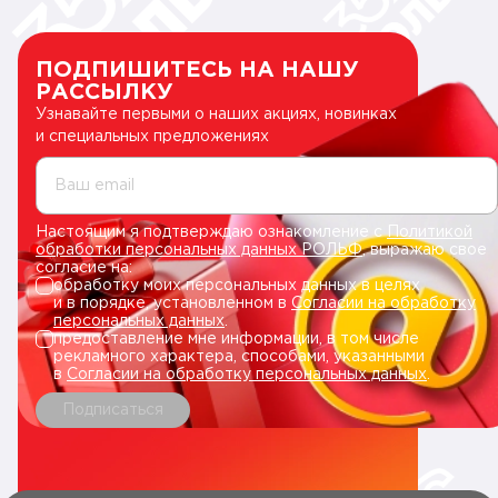
ПОДПИШИТЕСЬ НА НАШУ
РАССЫЛКУ
Узнавайте первыми о наших акциях, новинках
и специальных предложениях
Ваш email
Настоящим я подтверждаю ознакомление с
Политикой
обработки персональных данных РОЛЬФ
, выражаю свое
согласие на:
обработку моих персональных данных в целях
и в порядке, установленном в
Согласии на обработку
персональных данных
.
предоставление мне информации, в том числе
рекламного характера, способами, указанными
в
Согласии на обработку персональных данных
.
Подписаться