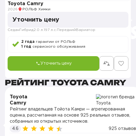
Toyota Camry
2026
РОЛЬФ Химки
Уточнить цену
Седан
Гибрид
2.0 л.
197 л.с.
Передний
Вариатор
2 года
гарантии от РОЛЬФ
1 год
сервисного обслуживания
Уточнить цену
РЕЙТИНГ TOYOTA CAMRY
Toyota
Camry
Рейтинг владельцев Тойота Камри — агрегированная
оценка, рассчитанная на основе 925 реальных отзывов,
собранных из открытых источников.
4.6
925 отзывов