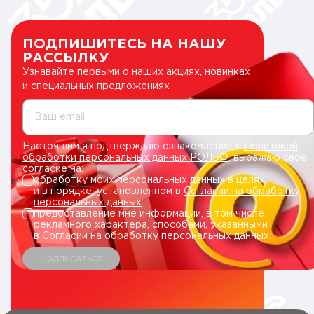
ПОДПИШИТЕСЬ НА НАШУ
РАССЫЛКУ
Узнавайте первыми о наших акциях, новинках
и специальных предложениях
Ваш email
Настоящим я подтверждаю ознакомление с
Политикой
обработки персональных данных РОЛЬФ
, выражаю свое
согласие на:
обработку моих персональных данных в целях
и в порядке, установленном в
Согласии на обработку
персональных данных
.
предоставление мне информации, в том числе
рекламного характера, способами, указанными
в
Согласии на обработку персональных данных
.
Подписаться