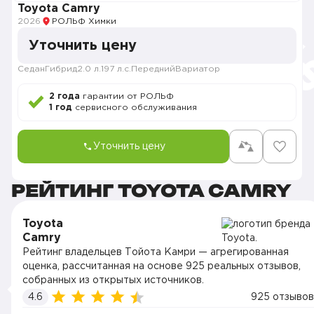
Toyota Camry
2026
РОЛЬФ Химки
Уточнить цену
Седан
Гибрид
2.0 л.
197 л.с.
Передний
Вариатор
2 года
гарантии от РОЛЬФ
1 год
сервисного обслуживания
Уточнить цену
РЕЙТИНГ TOYOTA CAMRY
Toyota
Camry
Рейтинг владельцев Тойота Камри — агрегированная
оценка, рассчитанная на основе 925 реальных отзывов,
собранных из открытых источников.
4.6
925 отзывов