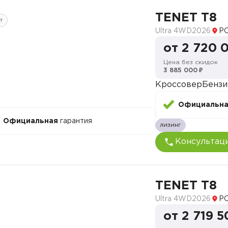
TENET T8
т
Ultra 4WD
2026
Р
от 2 720 
Цена без скидок
3 885 000 ₽
Кроссовер
Бензи
Официальн
Официальная
гарантия
лизинг
Консультац
TENET T8
Ultra 4WD
2026
Р
от 2 719 5