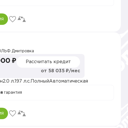
ия
ОЛЬФ Дмитровка
000 ₽
Рассчитать кредит
от 58 035 ₽/мес
н
2.0 л.
197 л.с.
Полный
Автоматическая
ая
гарантия
ия