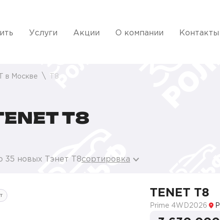
ить
Услуги
Акции
О компании
Контакты
T в Москве
T8
ENET T8
о 35 новых Тэнет T8
сортировка
TENET T8
т
Prime 4WD
2026
Р