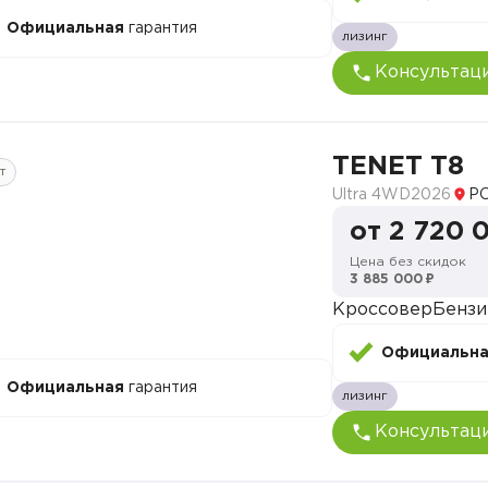
Официальная
гарантия
лизинг
Консультац
TENET T8
т
Ultra 4WD
2026
Р
от 2 720 
Цена без скидок
3 885 000 ₽
Кроссовер
Бензи
Официальн
Официальная
гарантия
лизинг
Консультац