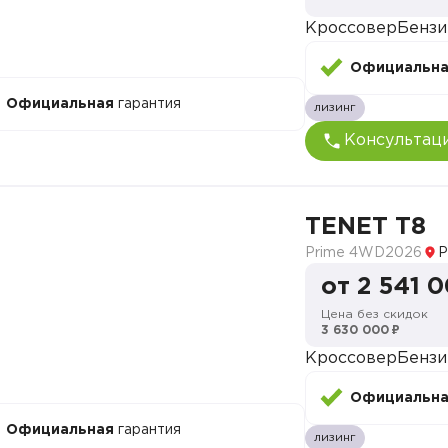
Кроссовер
Бензи
Официальн
Официальная
гарантия
лизинг
Консультац
TENET T8
Prime 4WD
2026
Р
от 2 541 
Цена без скидок
3 630 000 ₽
Кроссовер
Бензи
Официальн
Официальная
гарантия
лизинг