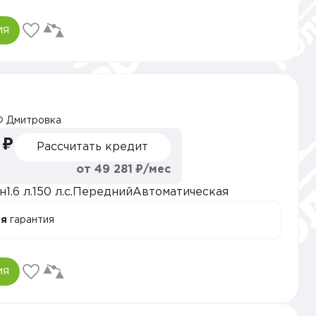
ия
 Дмитровка
 ₽
Рассчитать кредит
от 49 281 ₽/мес
н
1.6 л.
150 л.с.
Передний
Автоматическая
ая
гарантия
ия