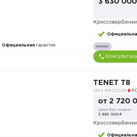
3 630 000
Кроссовер
Бензи
Официальн
Официальная
гарантия
лизинг
Консультац
TENET T8
Ultra 4WD
2026
Р
от 2 720 
Цена без скидок
3 885 000 ₽
Кроссовер
Бензи
Официальн