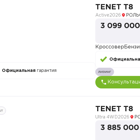
TENET T8
Active
2026
РОЛЬ
3 099 000
Кроссовер
Бензи
Официальн
Официальная
гарантия
лизинг
Консультац
TENET T8
шт
Ultra 4WD
2026
Р
3 885 000