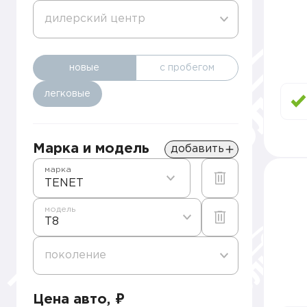
дилерский центр
новые
с пробегом
легковые
Марка и модель
добавить
марка
TENET
модель
T8
поколение
Цена авто, ₽