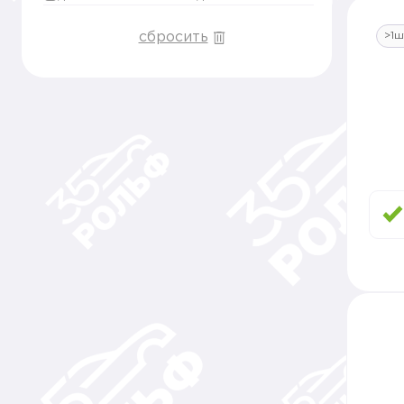
сбросить
>1ш