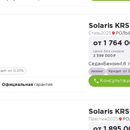
Solaris KRS
Стиль
2025
РОЛЬФ
от 1 764 
Цена без скидок
2 599 000 ₽
Седан
Бензин
1.6 л
дит от 0,01%
лизинг
Кредит от 
Консультац
Официальная
гарантия
Solaris KRS
Престиж
2025
РО
от 1 895 0