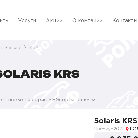
ить
Услуги
Акции
О компании
Контакты
s в Москве
KRS
OLARIS KRS
о 6 новых Солярис KRS
сортировка
Solaris KRS
Премиум
2025
РО