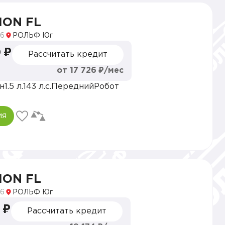
ION FL
6
РОЛЬФ Юг
 ₽
Рассчитать кредит
от 17 726 ₽/мес
н
1.5 л.
143 л.с.
Передний
Робот
ия
ION FL
6
РОЛЬФ Юг
 ₽
Рассчитать кредит