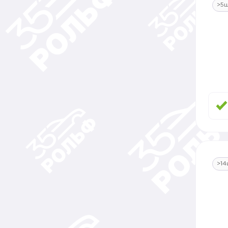
>5
>14