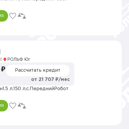
ия
I
6
РОЛЬФ Юг
 ₽
Рассчитать кредит
от 21 707 ₽/мес
н
1.5 л.
150 л.с.
Передний
Робот
ия