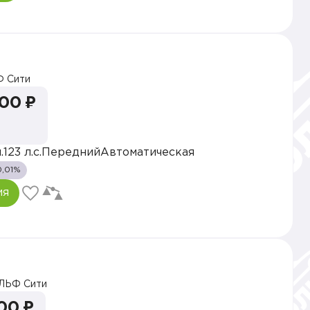
 Сити
000 ₽
.
123 л.с.
Передний
Автоматическая
0,01%
ия
ЛЬФ Сити
00 ₽