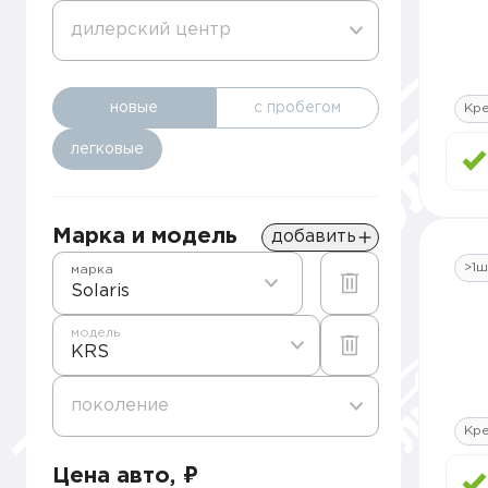
дилерский центр
новые
с пробегом
Кре
легковые
Марка и модель
добавить
>1ш
марка
Solaris
модель
KRS
поколение
Кре
Цена авто, ₽