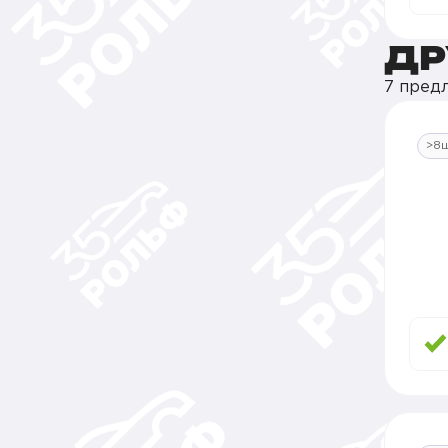
ДР
7 пред
>8