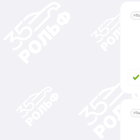
>15
>11