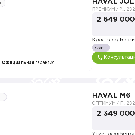
HAVAL JOL
шт
ПРЕМИУМ / PREMIUM
202
2 649 000
Кроссовер
Бензи
лизинг
Консультац
Официальная
гарантия
HAVAL M6
шт
ОПТИМУМ / FAMILY
202
2 349 000
Универсал
Бензи