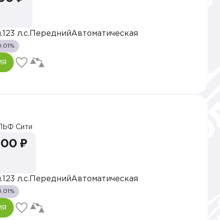
.
123 л.с.
Передний
Автоматическая
0,01%
ия
ЛЬФ Сити
000 ₽
.
123 л.с.
Передний
Автоматическая
0,01%
ия