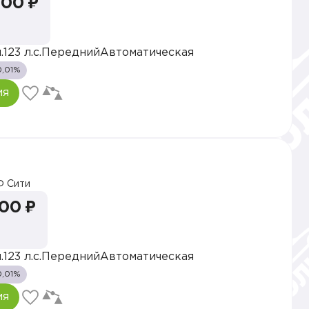
000 ₽
.
123 л.с.
Передний
Автоматическая
0,01%
ия
 Сити
000 ₽
.
123 л.с.
Передний
Автоматическая
0,01%
ия