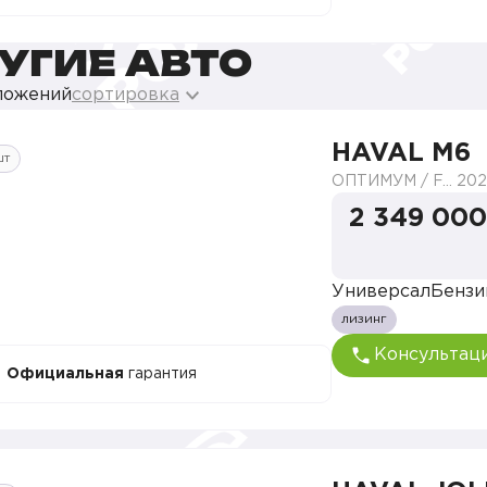
УГИЕ АВТО
ложений
сортировка
HAVAL M6
шт
ОПТИМУМ / FAMILY
202
2 349 000
Универсал
Бензи
лизинг
Консультац
Официальная
гарантия