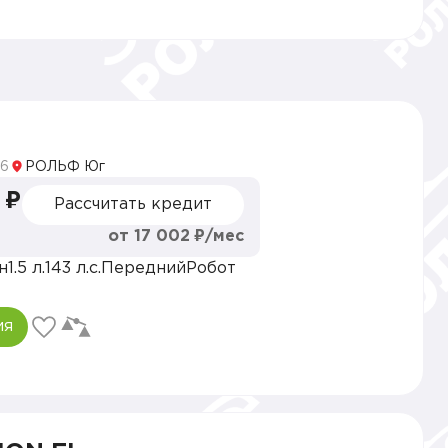
6
РОЛЬФ Юг
 ₽
Рассчитать кредит
от 17 002 ₽/мес
н
1.5 л.
143 л.с.
Передний
Робот
ия