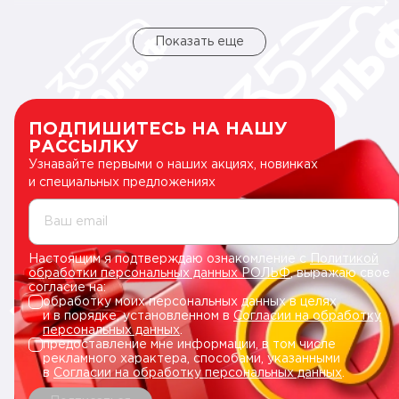
Показать еще
ПОДПИШИТЕСЬ НА НАШУ
РАССЫЛКУ
Узнавайте первыми о наших акциях, новинках
и специальных предложениях
Ваш email
Настоящим я подтверждаю ознакомление с
Политикой
обработки персональных данных РОЛЬФ
, выражаю свое
согласие на:
обработку моих персональных данных в целях
и в порядке, установленном в
Согласии на обработку
персональных данных
.
предоставление мне информации, в том числе
рекламного характера, способами, указанными
в
Согласии на обработку персональных данных
.