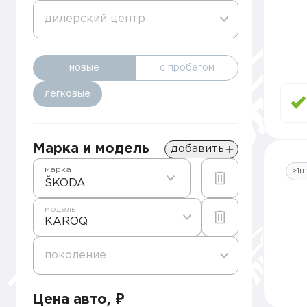
дилерский центр
новые
с пробегом
легковые
Марка и модель
добавить
марка
>1ш
ŠKODA
модель
KAROQ
поколение
Цена авто, ₽