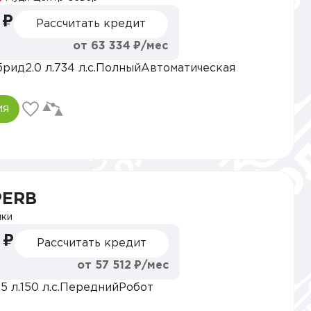
 ₽
Рассчитать кредит
от 63 334 ₽/мес
брид
2.0 л.
734 л.с.
Полный
Автоматическая
ия
PERB
ки
 ₽
Рассчитать кредит
от 57 512 ₽/мес
.5 л.
150 л.с.
Передний
Робот