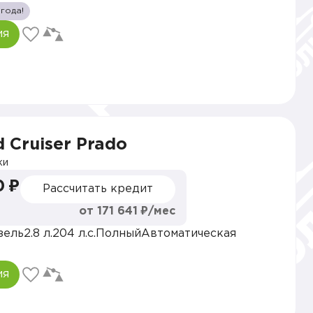
 года!
ия
 Cruiser Prado
ки
0 ₽
Рассчитать кредит
от 171 641 ₽/мес
зель
2.8 л.
204 л.с.
Полный
Автоматическая
ия