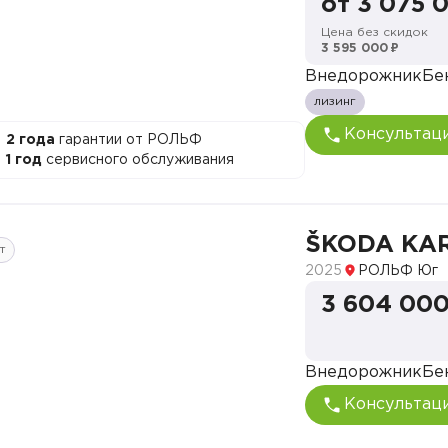
от 3 075 
Цена без скидок
3 595 000 ₽
Внедорожник
Бе
лизинг
Консультац
2 года
гарантии от РОЛЬФ
1 год
сервисного обслуживания
ŠKODA KA
т
2025
РОЛЬФ Юг
3 604 000
Внедорожник
Бе
Консультац