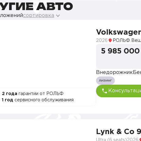
УГИЕ АВТО
дложений
сортировка
Volkswagen
2026
РОЛЬФ Веш
5 985 000
Внедорожник
Бе
лизинг
Консультац
2 года
гарантии от РОЛЬФ
1 год
сервисного обслуживания
Lynk & Co 
Ultra (6 seats)
2026