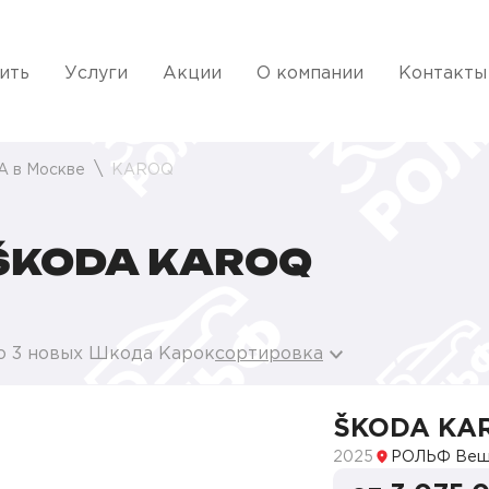
ить
Услуги
Акции
О компании
Контакты
A в Москве
KAROQ
ŠKODA KAROQ
о 3 новых Шкода Карок
сортировка
ŠKODA KA
2025
РОЛЬФ Веш