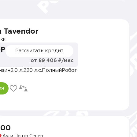
 Tavendor
ки
 ₽
Рассчитать кредит
от 89 406 ₽/мес
нзин
2.0 л.
220 л.с.
Полный
Робот
ия
900
Ауди Центр Север