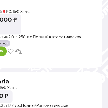
5
РОЛЬФ Химки
 000 ₽
нзин
2.0 л.
258 л.с.
Полный
Автоматическая
 года!
ия
ria
ЬФ Химки
0 ₽
.2 л.
177 л.с.
Полный
Автоматическая