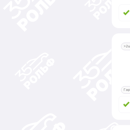
>2
Гар