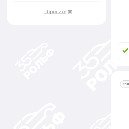
сбросить
>4