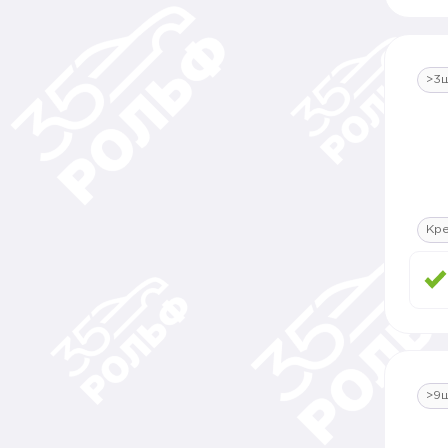
>3
Кр
>9