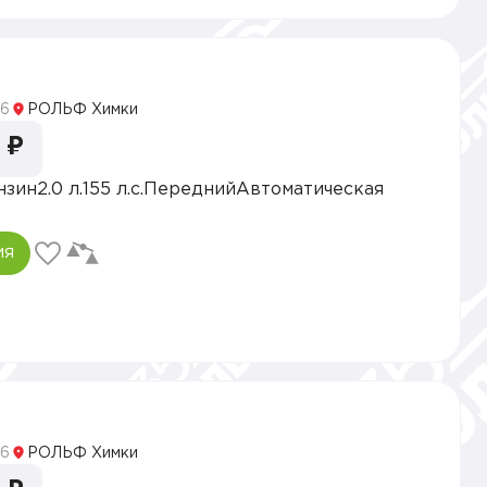
5
6
РОЛЬФ Химки
 ₽
нзин
2.0 л.
155 л.с.
Передний
Автоматическая
ия
5
6
РОЛЬФ Химки