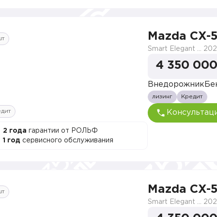
Mazda CX-
шт
Smart Elegant Pro (Zhi ya Pro)
202
4 350 000
Внедорожник
Бе
лизинг
Кредит
едит
Консультац
2 года
гарантии от РОЛЬФ
1 год
сервисного обслуживания
Mazda CX-
шт
Smart Elegant Pro (Zhi ya Pro)
202