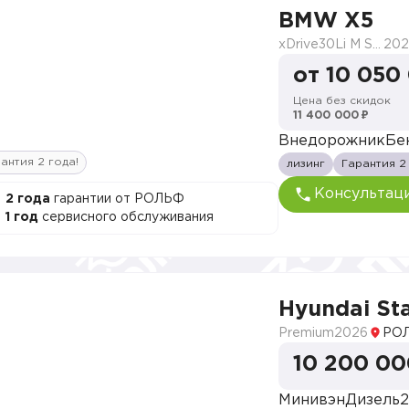
BMW X5
xDrive30Li M Sport
202
от 10 050
Цена без скидок
11 400 000 ₽
Внедорожник
Бе
антия 2 года!
лизинг
Гарантия 2
Консультац
2 года
гарантии от РОЛЬФ
1 год
сервисного обслуживания
Hyundai Sta
Premium
2026
РОЛ
10 200 00
Минивэн
Дизель
2