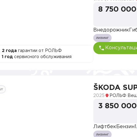
8 750 000
Внедорожник
Ги
лизинг
Консультац
2 года
гарантии от РОЛЬФ
1 год
сервисного обслуживания
ŠKODA SU
шт
2025
РОЛЬФ Веш
3 850 000
Лифтбек
Бензин
1
лизинг