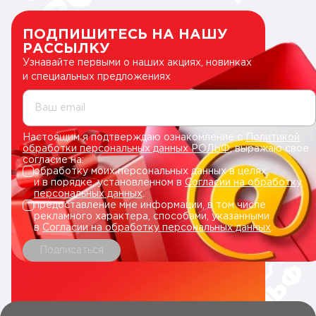
ПОДПИШИТЕСЬ НА НАШУ
РАССЫЛКУ
Узнавайте первыми о наших акциях, новинках
и специальных предложениях
Ваш email
Настоящим я подтверждаю ознакомление с
Политикой
обработки персональных данных РОЛЬФ
, выражаю свое
согласие на:
обработку моих персональных данных в целях
и в порядке, установленном в
Согласии на обработку
персональных данных
.
предоставление мне информации, в том числе
рекламного характера, способами, указанными
в
Согласии на обработку персональных данных
.
Подписаться