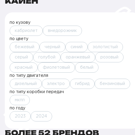
КАЙЕН
по кузову
кабриолет
внедорожник
по цвету
бежевый
черный
синий
золотистый
серый
голубой
оранжевый
розовый
красный
фиолетовый
белый
по типу двигателя
дизельный
электро
гибрид
бензиновый
по типу коробки передач
мкпп
по году
2023
2024
БОЛЕЕ 52 БРЕНДОВ