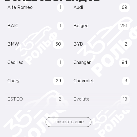
Alfa Romeo
1
Audi
69
BAIC
1
Belgee
251
BMW
50
BYD
2
Cadillac
1
Changan
84
Chery
29
Chevrolet
3
ESTEO
2
Evolute
18
Показать еще