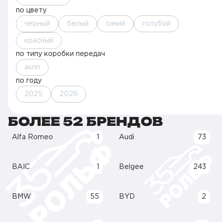
по цвету
черный
белый
синий
голубой
красный
по типу коробки передач
акпп
по году
2025
2026
БОЛЕЕ 52 БРЕНДОВ
Alfa Romeo
1
Audi
73
BAIC
1
Belgee
243
BMW
55
BYD
2