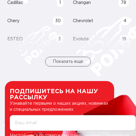
Cadillac
1
Changan
78
Chery
30
Chevrolet
4
ESTEO
3
Evolute
19
Показать еще
ПОДПИШИТЕСЬ НА НАШУ
РАССЫЛКУ
Узнавайте первыми о наших акциях, новинках
и специальных предложениях
Ваш email
Настоящим я подтверждаю ознакомление с
Политикой