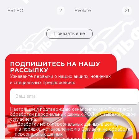
ESTEO
2
Evolute
21
Показать еще
ПОДПИШИТЕСЬ НА НАШУ
РАССЫЛКУ
Узнавайте первыми о наших акциях, новинках
и специальных предложениях
Ваш email
Настоящим я подтверждаю ознакомление с
Политикой
обработки персональных данных РОЛЬФ
, выражаю свое
согласие на:
обработку моих персональных данных в целях
и в порядке, установленном в
Согласии на обработку
персональных данных
.