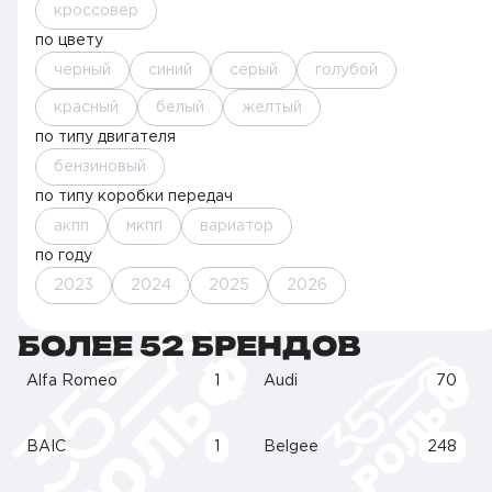
кроссовер
по цвету
черный
синий
серый
голубой
красный
белый
желтый
по типу двигателя
бензиновый
по типу коробки передач
акпп
мкпп
вариатор
по году
2023
2024
2025
2026
БОЛЕЕ 52 БРЕНДОВ
Alfa Romeo
1
Audi
70
BAIC
1
Belgee
248