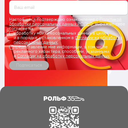
Ваш email
Настоящим я подтверждаю ознакомление с
Политикой
обработки персональных данных РОЛЬФ
, выражаю свое
согласие на:
обработку моих персональных данных в целях
и в порядке, установленном в
Согласии на обработку
персональных данных
.
предоставление мне информации, в том числе
рекламного характера, способами, указанными
в
Согласии на обработку персональных данных
.
Подписаться