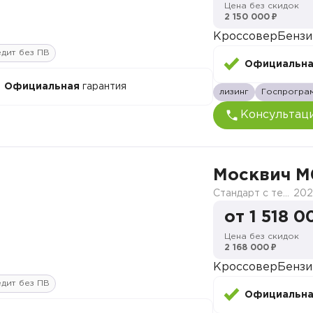
Цена без скидок
2 150 000 ₽
Кроссовер
Бензи
дит без ПВ
Официальн
Официальная
гарантия
лизинг
Госпрогра
Консультац
Москвич M
Стандарт с телематикой 2026
202
от 1 518 0
Цена без скидок
2 168 000 ₽
Кроссовер
Бензи
дит без ПВ
Официальн