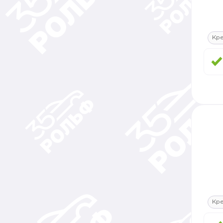
Кре
Кре