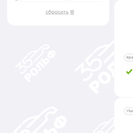
сбросить
Кре
>1ш