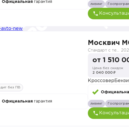
Официальная
гарантия
лизинг
Госпрогра
Консультац
Москвич M
Стандарт с телематикой 2026
202
от 1 510 0
Цена без скидок
2 040 000 ₽
Кроссовер
Бензи
дит без ПВ
Официальн
Официальная
гарантия
лизинг
Госпрогра
Консультац