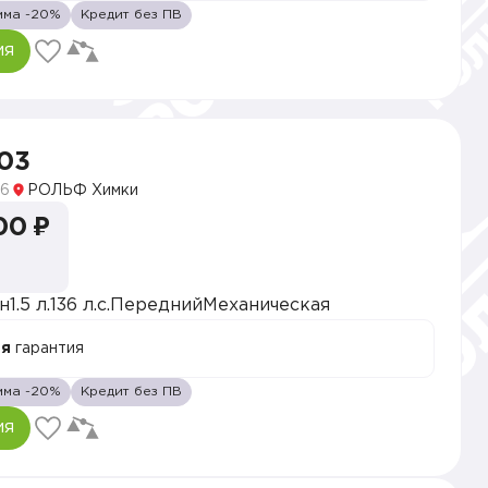
мма -20%
Кредит без ПВ
ия
03
6
РОЛЬФ Химки
00 ₽
н
1.5 л.
136 л.с.
Передний
Механическая
ая
гарантия
мма -20%
Кредит без ПВ
ия