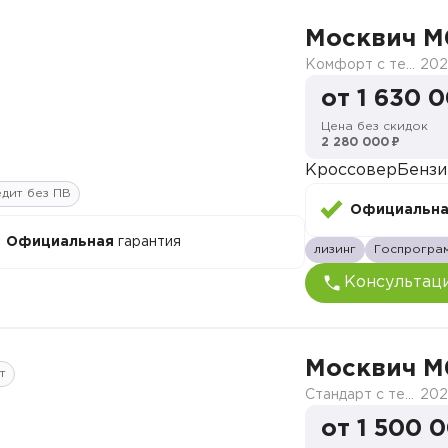
Москвич M
Комфорт с телематикой MY26
202
от 1 630 
Цена без скидок
2 280 000 ₽
Кроссовер
Бензи
дит без ПВ
Официальн
Официальная
гарантия
лизинг
Госпрогра
Консультац
Москвич M
т
Стандарт с телематикой 2026
202
от 1 500 