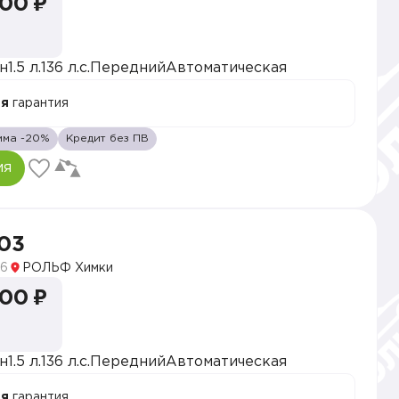
000 ₽
н
1.5 л.
136 л.с.
Передний
Автоматическая
ая
гарантия
мма -20%
Кредит без ПВ
ия
03
6
РОЛЬФ Химки
000 ₽
н
1.5 л.
136 л.с.
Передний
Автоматическая
ая
гарантия