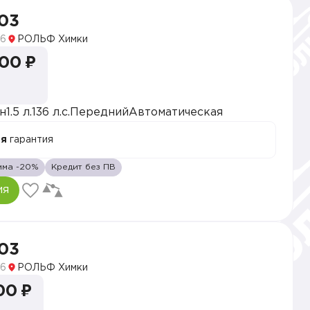
03
6
РОЛЬФ Химки
000 ₽
н
1.5 л.
136 л.с.
Передний
Автоматическая
ая
гарантия
мма -20%
Кредит без ПВ
ия
03
6
РОЛЬФ Химки
00 ₽