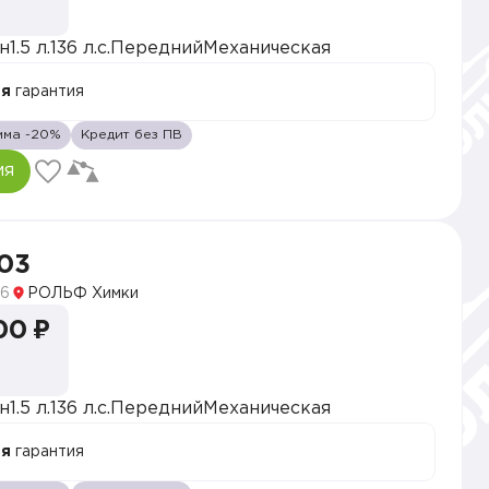
н
1.5 л.
136 л.с.
Передний
Механическая
ая
гарантия
мма -20%
Кредит без ПВ
ия
03
6
РОЛЬФ Химки
00 ₽
н
1.5 л.
136 л.с.
Передний
Механическая
ая
гарантия