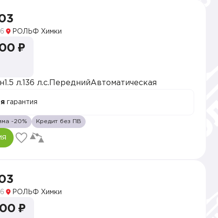
03
6
РОЛЬФ Химки
000 ₽
н
1.5 л.
136 л.с.
Передний
Автоматическая
ая
гарантия
мма -20%
Кредит без ПВ
ия
03
6
РОЛЬФ Химки
000 ₽