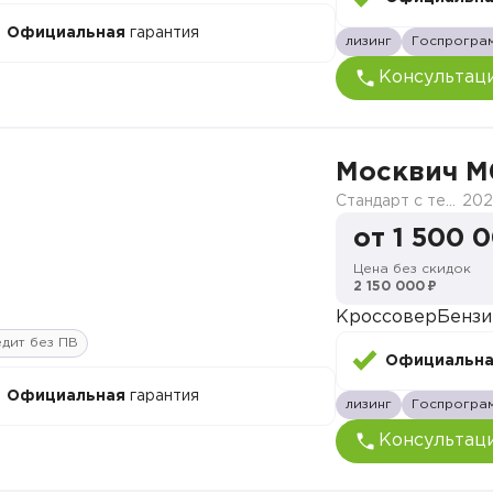
Официальная
гарантия
лизинг
Госпрогра
Консультац
Москвич M
Стандарт с телематикой 2026
202
от 1 500 
Цена без скидок
2 150 000 ₽
Кроссовер
Бензи
дит без ПВ
Официальн
Официальная
гарантия
лизинг
Госпрогра
Консультац