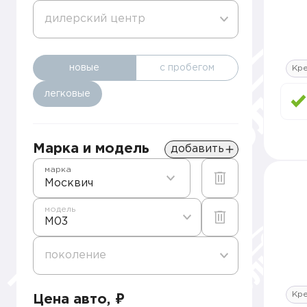
дилерский центр
новые
с пробегом
Кре
легковые
Марка и модель
добавить
марка
Москвич
модель
M03
поколение
Кре
Цена авто, ₽