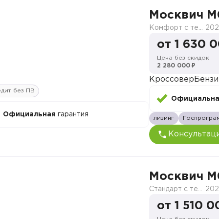
Москвич M
Комфорт с телематикой MY26
202
от 1 630 
Цена без скидок
2 280 000 ₽
Кроссовер
Бензи
дит без ПВ
Официальн
Официальная
гарантия
лизинг
Госпрогра
Консультац
Москвич M
Стандарт с телематикой 2026
202
от 1 510 0