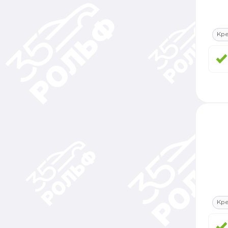
Кре
Кре