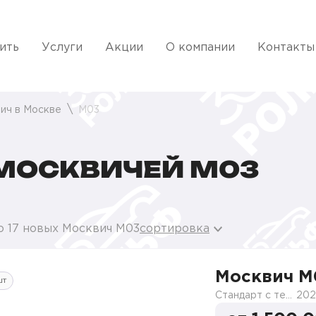
ить
Услуги
Акции
О компании
Контакты
ич в Москве
M03
МОСКВИЧЕЙ M03
о 17 новых Москвич M03
сортировка
Москвич M
шт
Стандарт с телематикой 2026
202