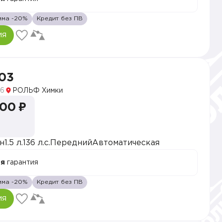
мма -20%
Кредит без ПВ
ия
03
6
РОЛЬФ Химки
000 ₽
н
1.5 л.
136 л.с.
Передний
Автоматическая
ая
гарантия
мма -20%
Кредит без ПВ
ия