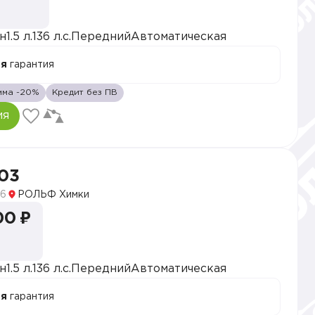
н
1.5 л.
136 л.с.
Передний
Автоматическая
ая
гарантия
мма -20%
Кредит без ПВ
ия
03
6
РОЛЬФ Химки
00 ₽
н
1.5 л.
136 л.с.
Передний
Автоматическая
ая
гарантия