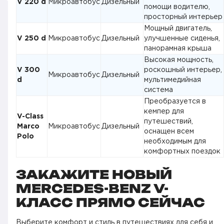
V 220 d
Микроавтобус
Дизельный
помощи водителю,
просторный интерьер
Мощный двигатель,
V 250 d
Микроавтобус
Дизельный
улучшенные сиденья,
панорамная крыша
Высокая мощность,
V 300
роскошный интерьер,
Микроавтобус
Дизельный
d
мультимедийная
система
Преобразуется в
кемпер для
V-Class
путешествий,
Marco
Микроавтобус
Дизельный
оснащен всем
Polo
необходимым для
комфортных поездок
ЗАКАЖИТЕ НОВЫЙ
MERCEDES-BENZ V-
КЛАСС ПРЯМО СЕЙЧАС
Выберите комфорт и стиль в путешествиях для себя и