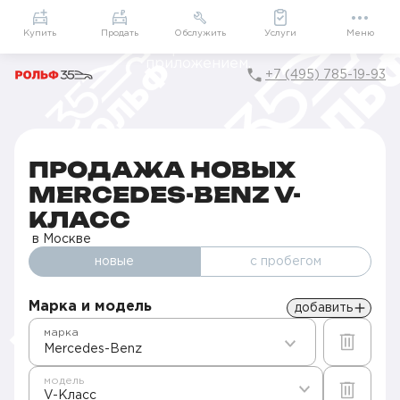
Приложение
Подарки внутри
Мой РОЛЬФ
Купить
Продать
Обслужить
Услуги
Меню
+7 (495) 785-19-93
Главная
Автомобили в наличии
Продажа новых Mercedes-Benz в Москве
V-Класс
ПРОДАЖА НОВЫХ
MERCEDES-BENZ V-
КЛАСС
в Москве
новые
с пробегом
Марка и модель
добавить
марка
Mercedes-Benz
модель
V-Класс