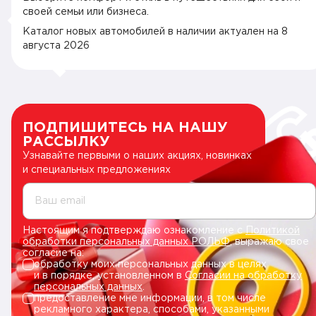
своей семьи или бизнеса.
Каталог новых автомобилей в наличии актуален на
8
августа 2026
ПОДПИШИТЕСЬ НА НАШУ
РАССЫЛКУ
Узнавайте первыми о наших акциях, новинках
и специальных предложениях
Ваш email
Настоящим я подтверждаю ознакомление с
Политикой
обработки персональных данных РОЛЬФ
, выражаю свое
согласие на:
обработку моих персональных данных в целях
и в порядке, установленном в
Согласии на обработку
персональных данных
.
предоставление мне информации, в том числе
рекламного характера, способами, указанными