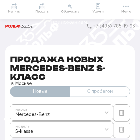
Приложение
Подарки внутри
Мой РОЛЬФ
Купить
Продать
Обслужить
Услуги
Меню
+7 (495) 785-19-93
Главная
Автомобили в наличии
Продажа новых Mercedes-Benz в Москве
S-Класс
ПРОДАЖА НОВЫХ
MERCEDES-BENZ S-
КЛАСС
в Москве
Новые
С пробегом
марка
Mercedes-Benz
модель
S-klasse