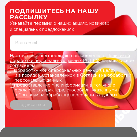
ПОДПИШИТЕСЬ НА НАШУ
РАССЫЛКУ
Узнавайте первыми о наших акциях, новинках
и специальных предложениях
Ваш email
Настоящим я подтверждаю ознакомление с
Политикой
обработки персональных данных РОЛЬФ
, выражаю свое
согласие на:
обработку моих персональных данных в целях
и в порядке, установленном в
Согласии на обработку
персональных данных
.
предоставление мне информации, в том числе
рекламного характера, способами, указанными
в
Согласии на обработку персональных данных
.
Подписаться