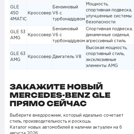
Мощность,
GLE
Бензиновый
спортивная подвеска,
450
Кроссовер
V6 с
улучшенные системы
4MATIC
турбонаддувом
безопасности
Бензиновый
Спортивная подвеска,
GLE 53
Кроссовер
V6 с
динамичные сиденья,
AMG
турбонаддувом
агрессивный стиль
Высокая мощность,
GLE 63
спортивный стиль,
Кроссовер
Двигатель V8
AMG
эксклюзивные
элементы AMG
ЗАКАЖИТЕ НОВЫЙ
MERCEDES-BENZ GLE
ПРЯМО СЕЙЧАС
Выберите внедорожник, который идеально сочетает
стиль, производительность и роскошь.
Каталог новых автомобилей в наличии актуален на
6
августа 2026