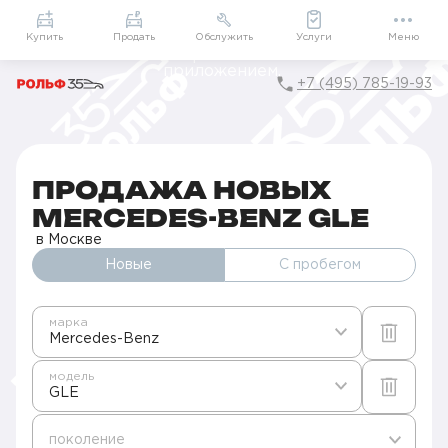
Приложение
Подарки внутри
Мой РОЛЬФ
Купить
Продать
Обслужить
Услуги
Меню
+7 (495) 785-19-93
Главная
Автомобили в наличии
Продажа новых Mercedes-Benz в Москве
GLE
ПРОДАЖА НОВЫХ
MERCEDES-BENZ GLE
в Москве
Новые
С пробегом
марка
Mercedes-Benz
модель
GLE
поколение