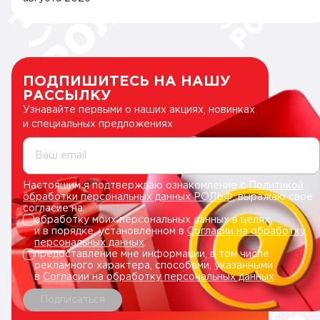
ПОДПИШИТЕСЬ НА НАШУ
РАССЫЛКУ
Узнавайте первыми о наших акциях, новинках
и специальных предложениях
Ваш email
Настоящим я подтверждаю ознакомление с
Политикой
обработки персональных данных РОЛЬФ
, выражаю свое
согласие на:
обработку моих персональных данных в целях
и в порядке, установленном в
Согласии на обработку
персональных данных
.
предоставление мне информации, в том числе
рекламного характера, способами, указанными
в
Согласии на обработку персональных данных
.
Подписаться