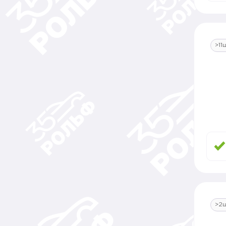
>11
>2