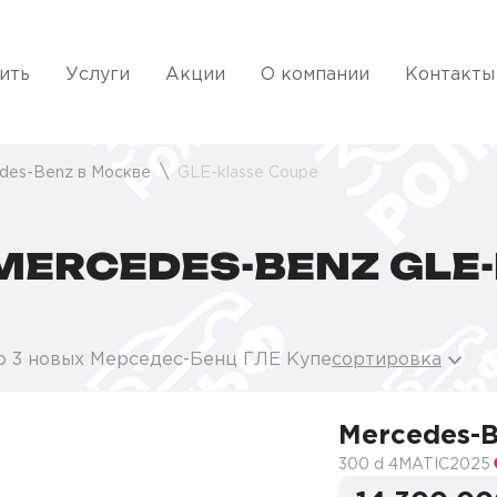
ить
Услуги
Акции
О компании
Контакты
des-Benz в Москве
GLE-klasse Coupe
ERCEDES-BENZ GLE-
о 3 новых Мерседес-Бенц ГЛЕ Купе
сортировка
Mercedes-
300 d 4MATIC
2025