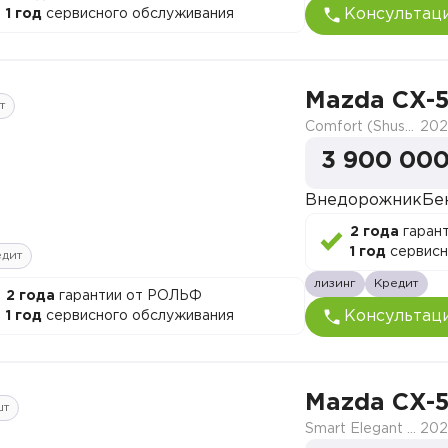
Консультац
1 год
сервисного обслуживания
Mazda CX-
т
Comfort (Shushi)
202
3 900 000
Внедорожник
Бе
2 года
гаран
1 год
сервисн
едит
лизинг
Кредит
2 года
гарантии от РОЛЬФ
Консультац
1 год
сервисного обслуживания
Mazda CX-
шт
Smart Elegant Pro (Zhi ya Pro)
202