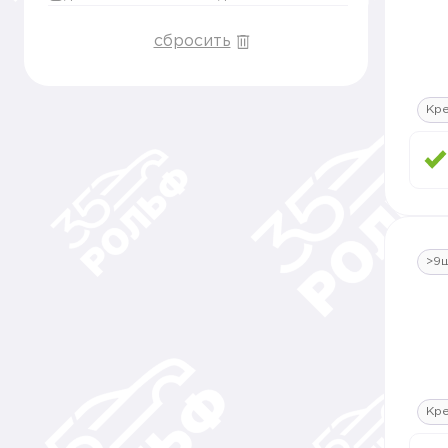
сбросить
Кр
>9
Кр