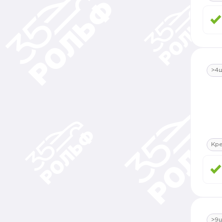
>4
Кр
>9