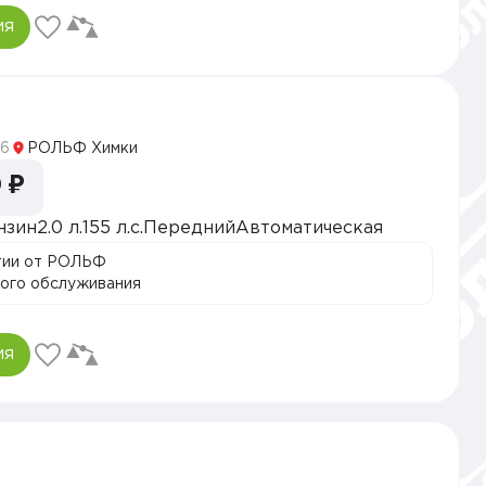
ия
5
6
РОЛЬФ Химки
 ₽
нзин
2.0 л.
155 л.с.
Передний
Автоматическая
тии от РОЛЬФ
ого обслуживания
ия
5