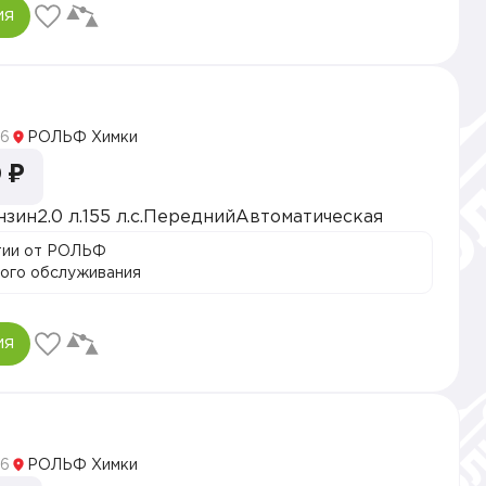
ия
5
6
РОЛЬФ Химки
 ₽
нзин
2.0 л.
155 л.с.
Передний
Автоматическая
тии от РОЛЬФ
ого обслуживания
ия
5
6
РОЛЬФ Химки