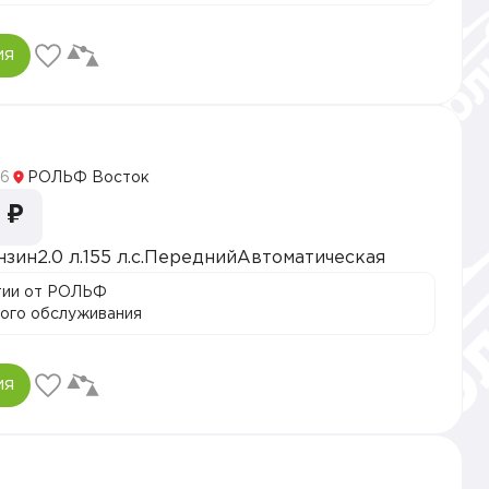
ия
5
6
РОЛЬФ Восток
 ₽
нзин
2.0 л.
155 л.с.
Передний
Автоматическая
тии от РОЛЬФ
ого обслуживания
ия
5