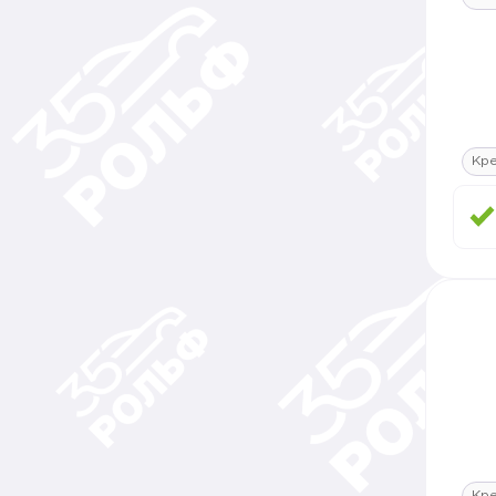
Кр
Кр