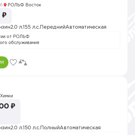
6
РОЛЬФ Восток
 ₽
нзин
2.0 л.
155 л.с.
Передний
Автоматическая
тии от РОЛЬФ
ого обслуживания
ия
5
Химки
000 ₽
нзин
2.0 л.
150 л.с.
Полный
Автоматическая