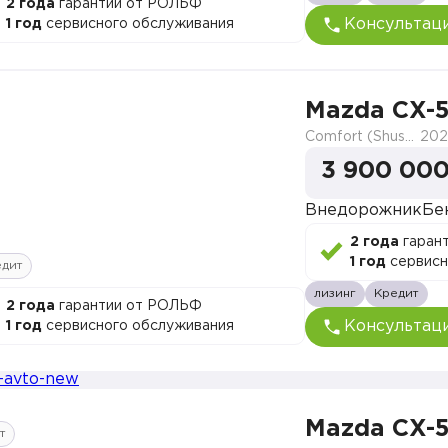
2 года
гарантии от РОЛЬФ
Консультац
1 год
сервисного обслуживания
Mazda CX-
Comfort (Shushi)
202
3 900 000
Внедорожник
Бе
2 года
гаран
1 год
сервисн
едит
лизинг
Кредит
2 года
гарантии от РОЛЬФ
Консультац
1 год
сервисного обслуживания
Mazda CX-
т