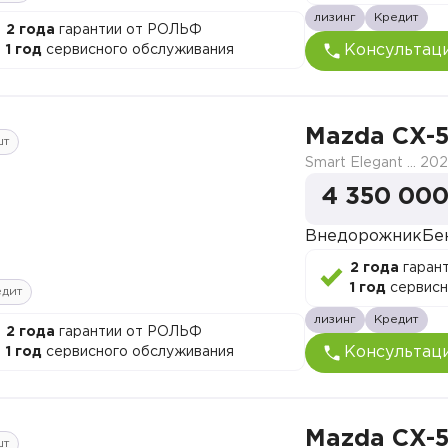
лизинг
Кредит
2 года
гарантии от РОЛЬФ
Консультац
1 год
сервисного обслуживания
Mazda CX-
шт
Smart Elegant Pro (Zhi ya Pro)
202
4 350 000
Внедорожник
Бе
2 года
гаран
1 год
сервисн
едит
лизинг
Кредит
2 года
гарантии от РОЛЬФ
Консультац
1 год
сервисного обслуживания
Mazda CX-
шт