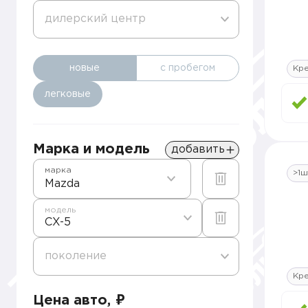
дилерский центр
новые
с пробегом
Кр
легковые
Марка и модель
добавить
марка
>1ш
Mazda
модель
CX-5
поколение
Кр
Цена авто, ₽