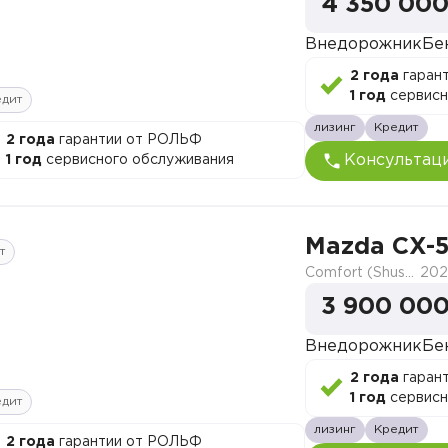
4 350 000
Внедорожник
Бе
2 года
гаран
1 год
сервисн
едит
лизинг
Кредит
2 года
гарантии от РОЛЬФ
Консультац
1 год
сервисного обслуживания
Mazda CX-
т
Comfort (Shushi)
202
3 900 000
Внедорожник
Бе
2 года
гаран
1 год
сервисн
едит
лизинг
Кредит
2 года
гарантии от РОЛЬФ