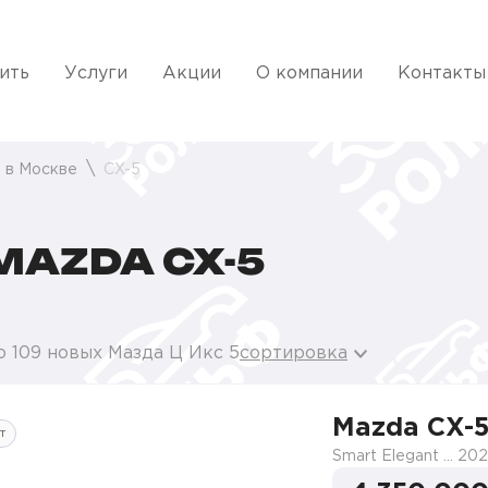
ить
Услуги
Акции
О компании
Контакты
 в Москве
CX-5
AZDA CX-5
о 109 новых Мазда Ц Икс 5
сортировка
Mazda CX-
т
Smart Elegant Pro (Zhi ya Pro)
202