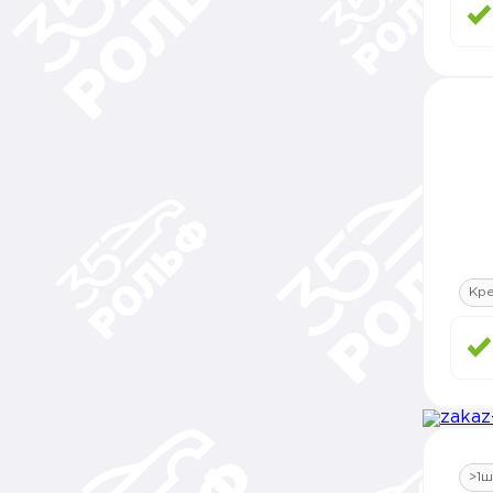
Кр
>1ш