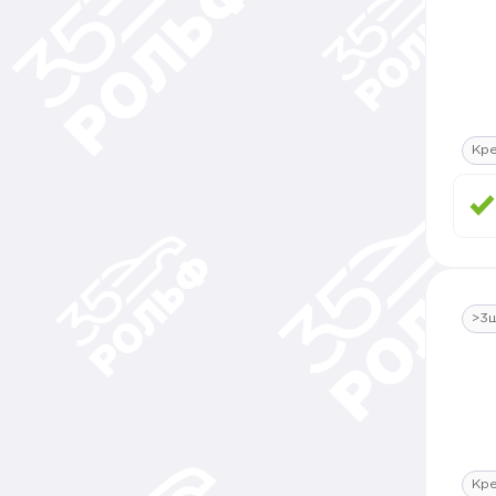
Кр
>3
Кр