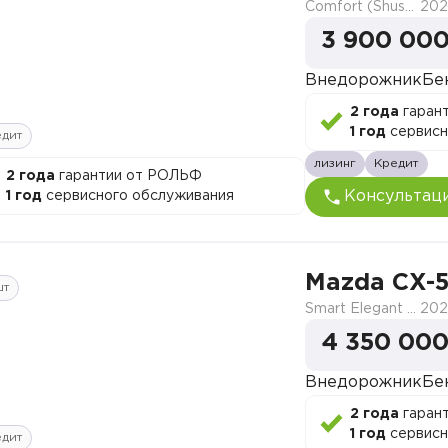
Comfort (Shushi)
202
3 900 000
Внедорожник
Бе
2 года
гаран
1 год
сервисн
едит
лизинг
Кредит
2 года
гарантии от РОЛЬФ
Консультац
1 год
сервисного обслуживания
Mazda CX-
шт
Smart Elegant Pro (Zhi ya Pro)
202
4 350 000
Внедорожник
Бе
2 года
гаран
1 год
сервисн
едит