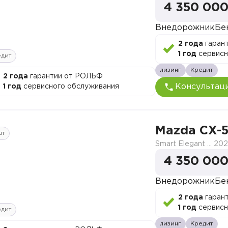
4 350 000
Внедорожник
Бе
2 года
гаран
1 год
сервисн
едит
лизинг
Кредит
2 года
гарантии от РОЛЬФ
Консультац
1 год
сервисного обслуживания
Mazda CX-
шт
Smart Elegant Pro (Zhi ya Pro)
202
4 350 000
Внедорожник
Бе
2 года
гаран
1 год
сервисн
едит
лизинг
Кредит