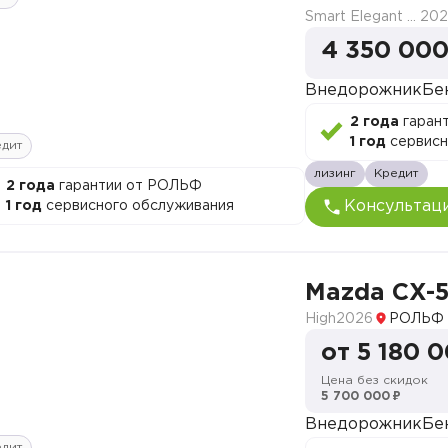
Smart Elegant Pro (Zhi ya Pro)
202
4 350 000
Внедорожник
Бе
2 года
гаран
1 год
сервисн
едит
лизинг
Кредит
2 года
гарантии от РОЛЬФ
Консультац
1 год
сервисного обслуживания
Mazda CX-
High
2026
РОЛЬФ 
от 5 180 
Цена без скидок
5 700 000 ₽
Внедорожник
Бе
едит