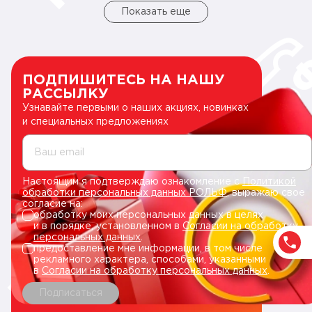
Показать еще
ПОДПИШИТЕСЬ НА НАШУ
РАССЫЛКУ
Узнавайте первыми о наших акциях, новинках
и специальных предложениях
Ваш email
Настоящим я подтверждаю ознакомление с
Политикой
обработки персональных данных РОЛЬФ
, выражаю свое
согласие на:
обработку моих персональных данных в целях
и в порядке, установленном в
Согласии на обработку
персональных данных
.
предоставление мне информации, в том числе
рекламного характера, способами, указанными
в
Согласии на обработку персональных данных
.
Подписаться