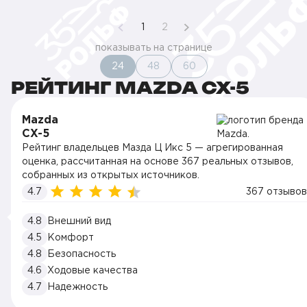
1
2
показывать на странице
24
48
60
РЕЙТИНГ MAZDA CX-5
Mazda
CX-5
Рейтинг владельцев Мазда Ц Икс 5 — агрегированная
оценка, рассчитанная на основе 367 реальных отзывов,
собранных из открытых источников.
4.7
367 отзывов
4.8
Внешний вид
4.5
Комфорт
4.8
Безопасность
4.6
Ходовые качества
4.7
Надежность