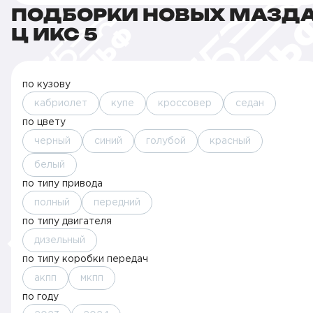
ПОДБОРКИ НОВЫХ МАЗД
Ц ИКС 5
по кузову
кабриолет
купе
кроссовер
седан
по цвету
черный
синий
голубой
красный
белый
по типу привода
полный
передний
по типу двигателя
дизельный
по типу коробки передач
акпп
мкпп
по году