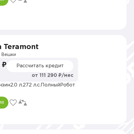
n Teramont
 Вешки
 ₽
Рассчитать кредит
от 111 290 ₽/мес
нзин
2.0 л.
272 л.с.
Полный
Робот
ия