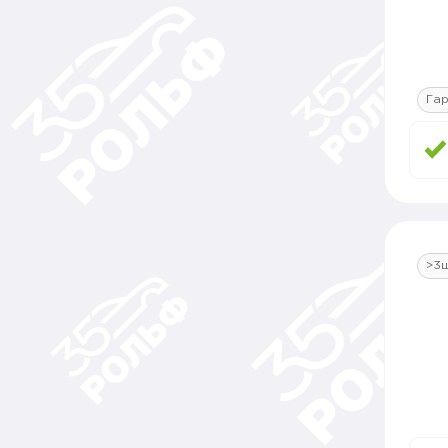
Гар
>3