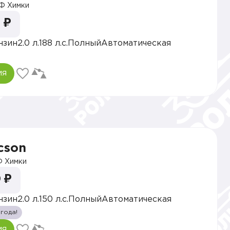
Ф Химки
 ₽
нзин
2.0 л.
188 л.с.
Полный
Автоматическая
ия
cson
 Химки
 ₽
нзин
2.0 л.
150 л.с.
Полный
Автоматическая
 года!
ия