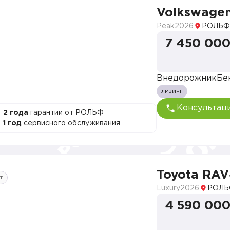
Volkswage
Peak
2026
РОЛЬФ
7 450 000
Внедорожник
Бе
лизинг
Консультац
2 года
гарантии от РОЛЬФ
1 год
сервисного обслуживания
Toyota RA
т
Luxury
2026
РОЛЬ
4 590 000