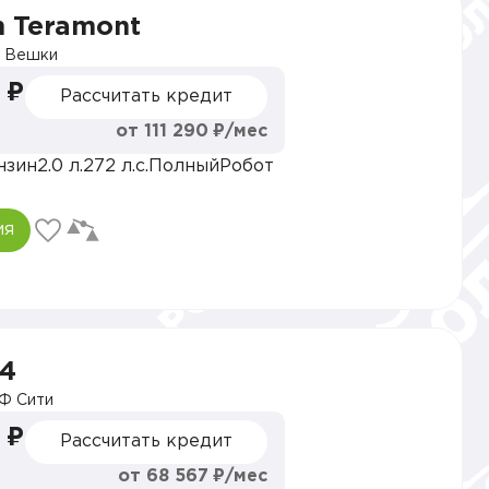
n Teramont
 Вешки
 ₽
Рассчитать кредит
от 111 290 ₽/мес
нзин
2.0 л.
272 л.с.
Полный
Робот
ия
V4
Ф Сити
 ₽
Рассчитать кредит
от 68 567 ₽/мес