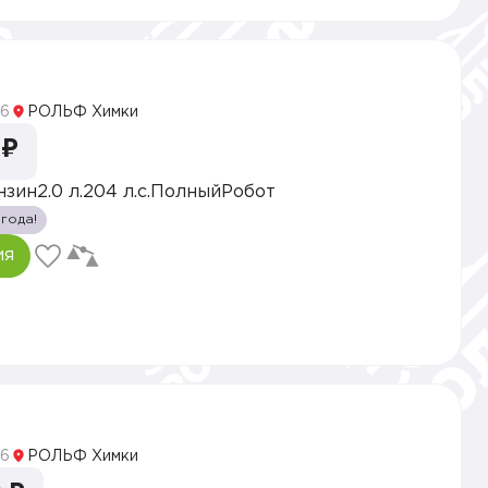
6
РОЛЬФ Химки
 ₽
нзин
2.0 л.
204 л.с.
Полный
Робот
 года!
ия
6
РОЛЬФ Химки