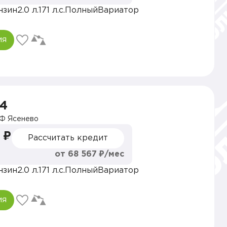
нзин
2.0 л.
171 л.с.
Полный
Вариатор
ия
V4
Ф Ясенево
 ₽
Рассчитать кредит
от 68 567 ₽/мес
нзин
2.0 л.
171 л.с.
Полный
Вариатор
ия