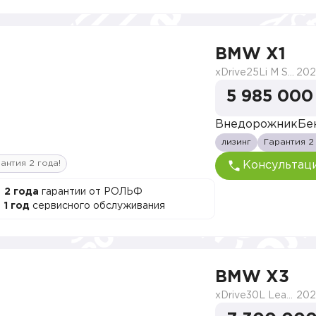
BMW X1
xDrive25Li M Sport Package
202
5 985 000
Внедорожник
Бе
лизинг
Гарантия 2
антия 2 года!
Консультац
2 года
гарантии от РОЛЬФ
1 год
сервисного обслуживания
BMW X3
xDrive30L Leading M Sport
202