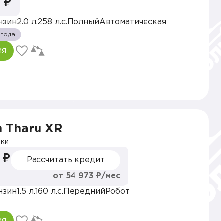
 ₽
нзин
2.0 л.
258 л.с.
Полный
Автоматическая
 года!
ия
 Tharu XR
ки
 ₽
Рассчитать кредит
от 54 973 ₽/мес
нзин
1.5 л.
160 л.с.
Передний
Робот
ия