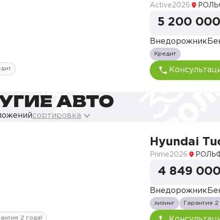
Active
2026
РОЛЬ
5 200 000
Внедорожник
Бе
Кредит
едит
Консультац
УГИЕ АВТО
ложений
сортировка
Hyundai Tu
Prime
2026
РОЛЬФ
4 849 000
Внедорожник
Бе
лизинг
Гарантия 2
антия 2 года!
Консультац