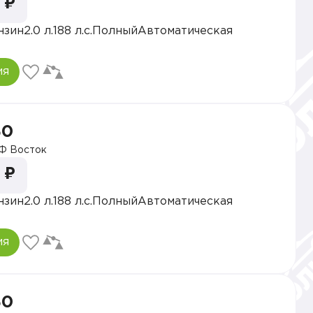
 ₽
нзин
2.0 л.
188 л.с.
Полный
Автоматическая
ия
30
Ф Восток
 ₽
нзин
2.0 л.
188 л.с.
Полный
Автоматическая
ия
30