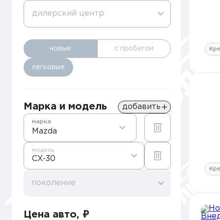
дилерский центр
новые
с пробегом
Кр
легковые
Марка и модель
добавить
марка
Mazda
модель
CX-30
Кр
поколение
Цена авто, ₽