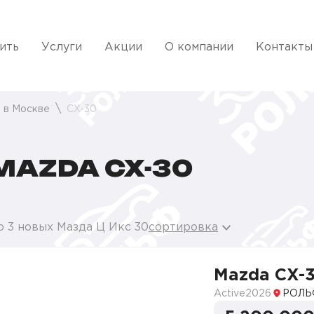
ить
Услуги
Акции
О компании
Контакты
 в Москве
CX-30
AZDA CX-30
о 3 новых Мазда Ц Икс 30
сортировка
Mazda CX-
Active
2026
РОЛЬ