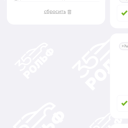
сбросить
>7