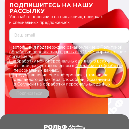
ПОДПИШИТЕСЬ НА НАШУ
РАССЫЛКУ
Узнавайте первыми о наших акциях, новинках
и специальных предложениях
Ваш email
Настоящим я подтверждаю ознакомление с
Политикой
обработки персональных данных РОЛЬФ
, выражаю свое
согласие на:
обработку моих персональных данных в целях
и в порядке, установленном в
Согласии на обработку
персональных данных
.
предоставление мне информации, в том числе
рекламного характера, способами, указанными
в
Согласии на обработку персональных данных
.
Подписаться