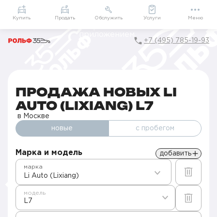
Приложение
Подарки внутри
Мой РОЛЬФ
Купить
Продать
Обслужить
Услуги
Меню
+7 (495) 785-19-93
Главная
Автомобили в наличии
Продажа новых Li Auto (Lixiang) в Москве
L7
ПРОДАЖА НОВЫХ LI
AUTO (LIXIANG) L7
в Москве
новые
с пробегом
Марка и модель
добавить
марка
Li Auto (Lixiang)
модель
L7