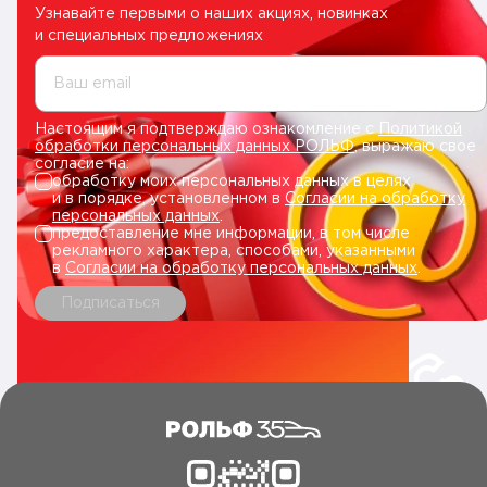
Узнавайте первыми о наших акциях, новинках
и специальных предложениях
Ваш email
Настоящим я подтверждаю ознакомление с
Политикой
обработки персональных данных РОЛЬФ
, выражаю свое
согласие на:
обработку моих персональных данных в целях
и в порядке, установленном в
Согласии на обработку
персональных данных
.
предоставление мне информации, в том числе
рекламного характера, способами, указанными
в
Согласии на обработку персональных данных
.
Подписаться