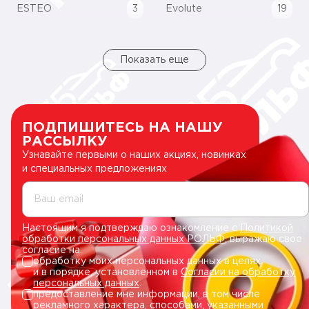
ESTEO
3
Evolute
19
Показать еще
ПОДПИШИТЕСЬ НА НАШУ
РАССЫЛКУ
Узнавайте первыми о наших акциях, новинках
и специальных предложениях
Ваш email
Настоящим я подтверждаю ознакомление с
Политикой
обработки персональных данных РОЛЬФ
, выражаю свое
согласие на:
обработку моих персональных данных в целях
и в порядке, установленном в
Согласии на обработку
персональных данных
.
предоставление мне информации, в том числе
рекламного характера, способами, указанными