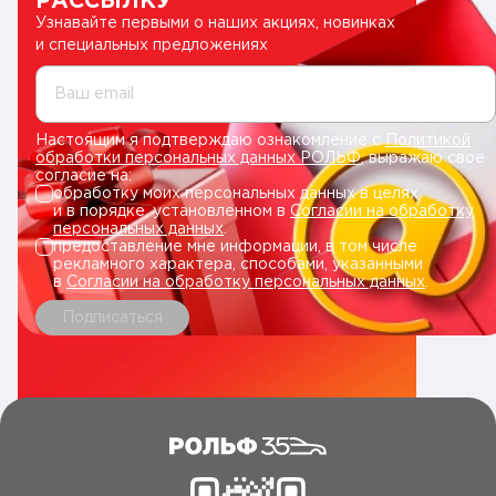
РАССЫЛКУ
Узнавайте первыми о наших акциях, новинках
и специальных предложениях
Ваш email
Настоящим я подтверждаю ознакомление с
Политикой
обработки персональных данных РОЛЬФ
, выражаю свое
согласие на:
обработку моих персональных данных в целях
и в порядке, установленном в
Согласии на обработку
персональных данных
.
предоставление мне информации, в том числе
рекламного характера, способами, указанными
в
Согласии на обработку персональных данных
.
Подписаться