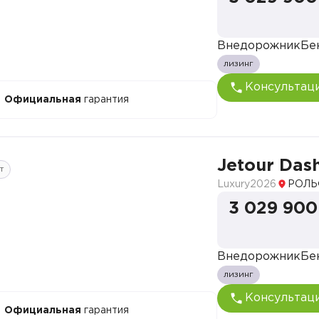
Внедорожник
Бе
лизинг
Консультац
Официальная
гарантия
Jetour Das
т
Luxury
2026
РОЛЬ
3 029 900
Внедорожник
Бе
лизинг
Консультац
Официальная
гарантия