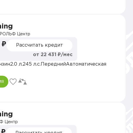
hing
РОЛЬФ Центр
 ₽
Рассчитать кредит
от 22 431 ₽/мес
нзин
2.0 л.
245 л.с.
Передний
Автоматическая
ия
hing
Ф Центр
 ₽