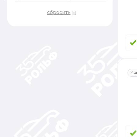
сбросить
>1ш