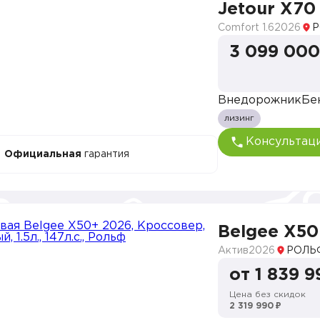
Jetour X70
Comfort 1.6
2026
Р
3 099 000
Внедорожник
Бе
лизинг
Консультац
Официальная
гарантия
Belgee X50
Актив
2026
РОЛЬФ
от 1 839 9
Цена без скидок
2 319 990 ₽