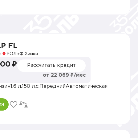
LP FL
6
РОЛЬФ Химки
000 ₽
Рассчитать кредит
от 22 069 ₽/мес
нзин
1.6 л.
150 л.с.
Передний
Автоматическая
ия