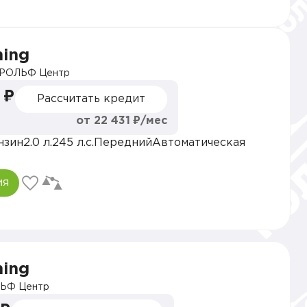
hing
РОЛЬФ Центр
 ₽
Рассчитать кредит
от 22 431 ₽/мес
нзин
2.0 л.
245 л.с.
Передний
Автоматическая
ия
hing
ЬФ Центр