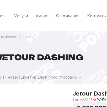
ить
Услуги
Акции
О компании
Контакты
 в Москве
Dashing
ETOUR DASHING
о 17 новых Джетур Dashing
сортировка
Jetour Das
Luxury
2026
РОЛЬ