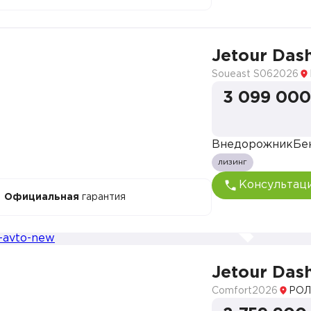
Jetour Das
Soueast S06
2026
3 099 000
Внедорожник
Бе
лизинг
Консультац
Официальная
гарантия
Jetour Das
Comfort
2026
РОЛ