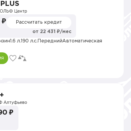
 PLUS
ОЛЬФ Центр
 ₽
Рассчитать кредит
от 22 431 ₽/мес
нзин
1.6 л.
190 л.с.
Передний
Автоматическая
ия
+
 Алтуфьево
90 ₽