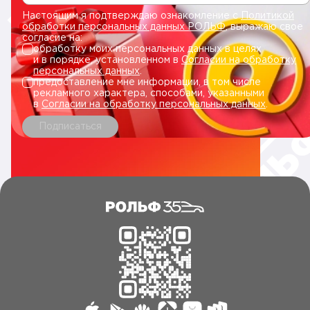
Настоящим я подтверждаю ознакомление с
Политикой
обработки персональных данных РОЛЬФ
, выражаю свое
согласие на:
обработку моих персональных данных в целях
и в порядке, установленном в
Согласии на обработку
персональных данных
.
предоставление мне информации, в том числе
рекламного характера, способами, указанными
в
Согласии на обработку персональных данных
.
Подписаться