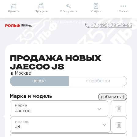
Приложение
Подарки внутри
Мой РОЛЬФ
Купить
Продать
Обслужить
Услуги
Меню
+7 (495) 785-19-93
Главная
Автомобили в наличии
Продажа новых Jaecoo в Москве
J8
ПРОДАЖА НОВЫХ
JAECOO J8
в Москве
новые
с пробегом
Марка и модель
добавить
марка
Jaecoo
модель
J8