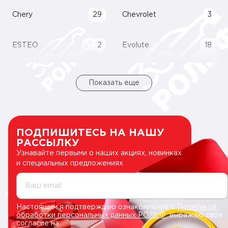
Chery
29
Chevrolet
3
ESTEO
2
Evolute
18
Показать еще
ПОДПИШИТЕСЬ НА НАШУ
РАССЫЛКУ
Узнавайте первыми о наших акциях, новинках
и специальных предложениях
Ваш email
Настоящим я подтверждаю ознакомление с
Политикой
обработки персональных данных РОЛЬФ
, выражаю свое
согласие на: