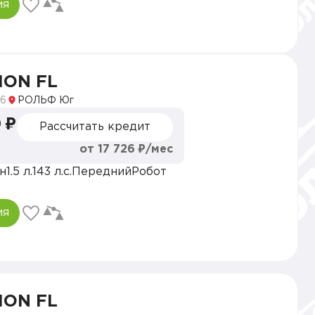
ия
ION FL
6
РОЛЬФ Юг
 ₽
Рассчитать кредит
от 17 726 ₽/мес
н
1.5 л.
143 л.с.
Передний
Робот
ия
ION FL