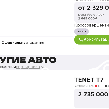
от 2 329 
Цена без скидок
2 649 000 ₽
Кроссовер
Бензи
лизинг
Консультац
Официальная
гарантия
УГИЕ АВТО
ложения
сортировка
TENET T7
Active
2026
РОЛЬ
2 735 000