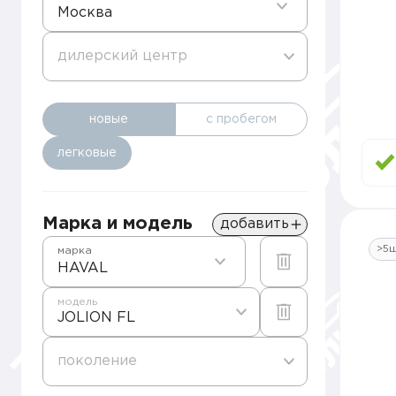
Москва
дилерский центр
новые
с пробегом
легковые
Марка и модель
добавить
>5
марка
HAVAL
модель
JOLION FL
поколение