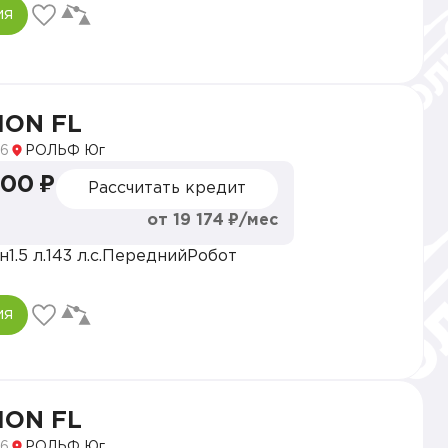
ия
ION FL
6
РОЛЬФ Юг
000 ₽
Рассчитать кредит
от 19 174 ₽/мес
н
1.5 л.
143 л.с.
Передний
Робот
ия
ION FL
6
РОЛЬФ Юг