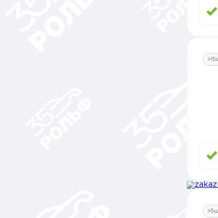
>15
>5