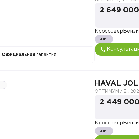
2 649 000
Кроссовер
Бензи
лизинг
Консультац
Официальная
гарантия
HAVAL JOL
шт
ОПТИМУМ / ELITE
202
2 449 000
Кроссовер
Бензи
лизинг