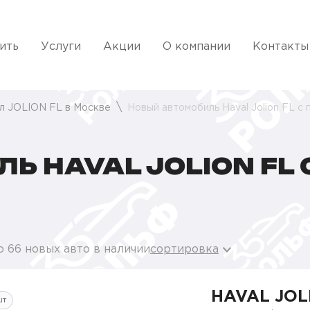
ить
Услуги
Акции
О компании
Контакты
л JOLION FL в Москве
Новый автомобиль Haval Jolion FL с
Ь HAVAL JOLION FL
 66 новых авто в наличии
сортировка
HAVAL JOL
шт