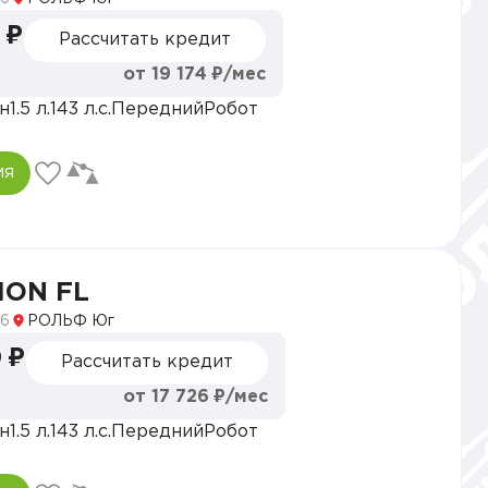
 ₽
Рассчитать кредит
от 19 174 ₽/мес
н
1.5 л.
143 л.с.
Передний
Робот
ия
ION FL
6
РОЛЬФ Юг
 ₽
Рассчитать кредит
от 17 726 ₽/мес
н
1.5 л.
143 л.с.
Передний
Робот