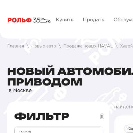
Купить
Продать
Обслуж
Главная
Новые авто
Продажа новых HAVAL
Хавей
НОВЫЙ АВТОМОБИЛ
ПРИВОДОМ
в Москве
найдено
ФИЛЬТР
>2
город