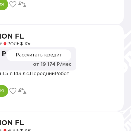
ия
ION FL
6
РОЛЬФ Юг
 ₽
Рассчитать кредит
от 19 174 ₽/мес
н
1.5 л.
143 л.с.
Передний
Робот
ия
ION FL
6
РОЛЬФ Юг