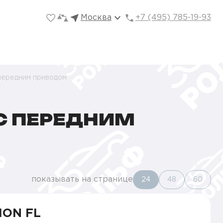
Москва
+7 (495) 785-19-93
 передним приводом
 С ПЕРЕДНИМ
показывать на странице
24
48
60
ION FL