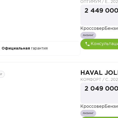
ОПТИМУМ / ELITE
202
2 449 000
Кроссовер
Бензи
лизинг
Консультац
Официальная
гарантия
HAVAL JOL
шт
КОМФОРТ / COMFORT
202
2 049 000
Кроссовер
Бензи
лизинг