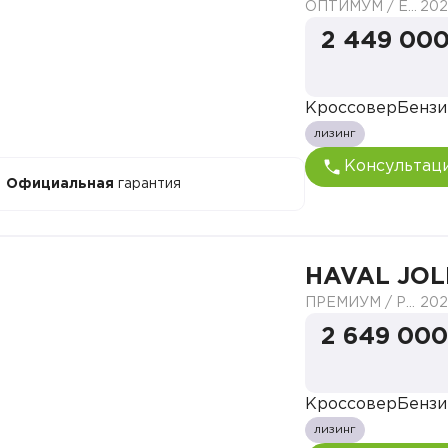
ОПТИМУМ / ELITE
202
2 449 000
Кроссовер
Бензи
лизинг
Консультац
Официальная
гарантия
HAVAL JOL
ПРЕМИУМ / PREMIUM
202
2 649 000
Кроссовер
Бензи
лизинг