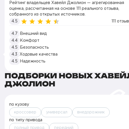
Рейтинг владельцев Хавейл Джолион — агрегированная
оценка, рассчитанная на основе 111 реального отзыва,
собранного из открытых источников.
4.5
111 отзыв
4.7
Внешний вид
4.4
Комфорт
4.5
Безопасность
4.3
Ходовые качества
4.5
Надежность
ПОДБОРКИ НОВЫХ ХАВЕЙ
ДЖОЛИОН
по кузову
кроссовер
универсал
внедорожник
по типу привода
полный привод
передний