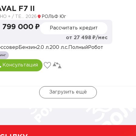
 вещевым отделением
VAL F7 II
ТЕХНО + / TECH PLUS
2026
РОЛЬФ Юг
 799 000 ₽
Рассчитать кредит
ации (ESP)
ией автоматического удержания
от 27 498 ₽/мес
ссовер
Бензин
2.0 л.
200 л.с.
Полный
Робот
инг
 дверей с функцией защиты от защемления и доводч
Консультация
Загрузить ещё