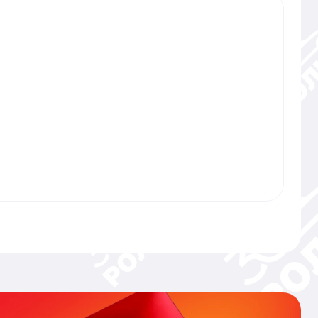
иком всех 4-х окон