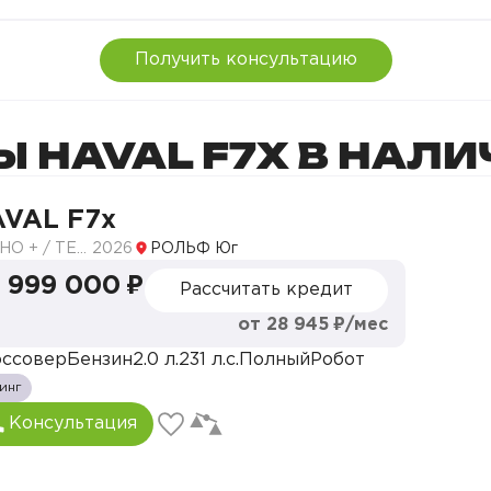
жностью выбора цветов
Получить консультацию
ждением
droid Auto
троскладыванием
 HAVAL F7X В НАЛ
зыка, Книги)2
VAL F7x
ТЕХНО + / TECH PLUS
2026
РОЛЬФ Юг
 автомобиля
 999 000 ₽
 двери
Рассчитать кредит
от 28 945 ₽/мес
ссовер
Бензин
2.0 л.
231 л.с.
Полный
Робот
мнением
инг
ости
Консультация