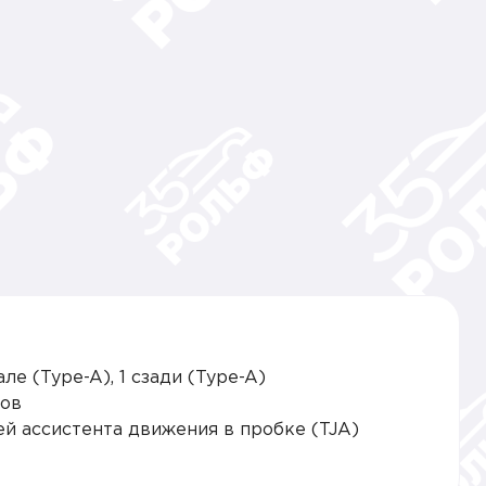
е (Type-A), 1 сзади (Type-A)
тов
й ассистента движения в пробке (TJA)
автомобиля (RMI), система помощи при