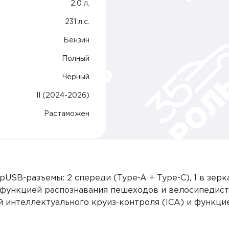
2.0 л.
231 л.c.
Бензин
Полный
Чёрный
II (2024-2026)
Растаможен
SB-разъемы: 2 спереди (Type-A + Type-C), 1 в зеркал
 функцией распознавания пешеходов и велосипедис
 интеллектуального круиз-контроля (ICA) и функцие
ивости (TCS), система предотвращения переворота 