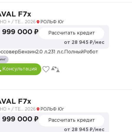
ках с подсветкой
сорным дисплеем
VAL F7x
ТЕХНО + / TECH PLUS
2026
РОЛЬФ Юг
ешетка радиатора, шильды, колесные диски, рейлинг
 999 000 ₽
Рассчитать кредит
кал и функция вежливой посадки
от 28 945 ₽/мес
орки безопасности
ссовер
Бензин
2.0 л.
231 л.с.
Полный
Робот
инг
еднатяжителями, индикатор непристегнутого ремня 
Консультация
ла
VAL F7x
лектрорегулировкой
ТЕХНО + / TECH PLUS
2026
РОЛЬФ Юг
дупреждение об открытой двери (DOW)
 999 000 ₽
Рассчитать кредит
жет
от 28 945 ₽/мес